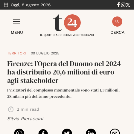
Oggi,
8 agosto 2026
MENU
CERCA
IL QUOTIDIANO ECONOMICO TOSCANO
TERRITORI
09 LUGLIO 2025
Firenze: l’Opera del Duomo nel 2024
ha distribuito 20,6 milioni di euro
agli stakeholder
I visitatori del complesso monumentale sono stati 1,3 milioni,
28mila in più dell’anno precedente.
2
min read
Silvia Pieraccini