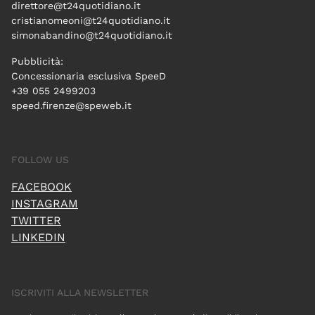
direttore@t24quotidiano.it
cristianomeoni@t24quotidiano.it
simonabandino@t24quotidiano.it
Pubblicità:
Concessionaria esclusiva SpeeD
+39 055 2499203
speed.firenze@speweb.it
FOLLOW US
FACEBOOK
INSTAGRAM
TWITTER
LINKEDIN
ISCRIVITI ALLA NEWSLETTER