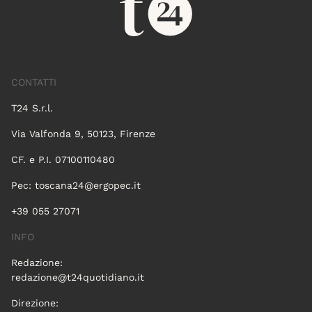
CONTATTI
T24 S.r.l.
Via Valfonda 9, 50123, Firenze
CF. e P.I. 07100110480
Pec:
toscana24@ergopec.it
+39 055 27071
INFO
Redazione:
redazione@t24quotidiano.it
Direzione: