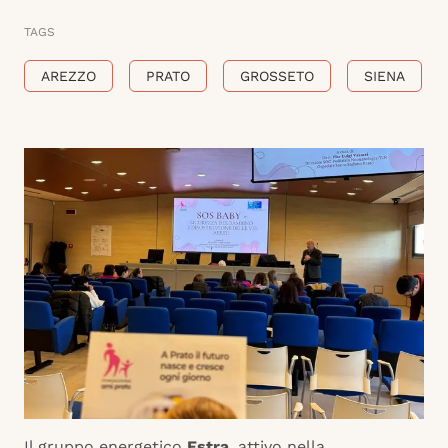
TAGS
AREZZO
PRATO
GROSSETO
SIENA
Il gruppo energetico
Estra
, attivo nella