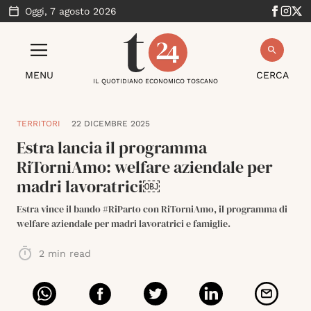
Oggi,
7 agosto 2026
MENU
CERCA
IL QUOTIDIANO ECONOMICO TOSCANO
TERRITORI
22 DICEMBRE 2025
Estra lancia il programma
RiTorniAmo: welfare aziendale per
madri lavoratrici￼
Estra vince il bando #RiParto con RiTorniAmo, il programma di
welfare aziendale per madri lavoratrici e famiglie.
2
min read