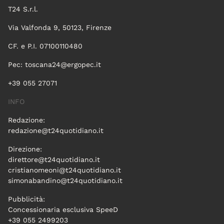
T24 S.r.l.
Via Valfonda 9, 50123, Firenze
CF. e P.I. 07100110480
Pec:
toscana24@ergopec.it
+39 055 27071
INFO
Redazione:
redazione@t24quotidiano.it
Direzione:
direttore@t24quotidiano.it
cristianomeoni@t24quotidiano.it
simonabandino@t24quotidiano.it
Pubblicità:
Concessionaria esclusiva SpeeD
+39 055 2499203