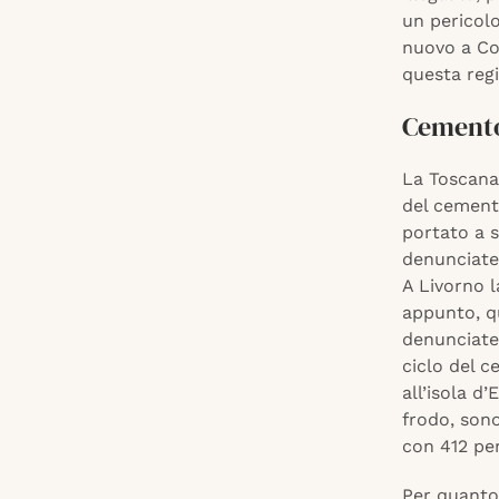
un pericolo
nuovo a Con
questa regi
Cemento 
La Toscana 
del cemento
portato a s
denunciate,
A Livorno l
appunto, q
denunciate,
ciclo del c
all’isola d’
frodo, sono
con 412 per
Per quanto 