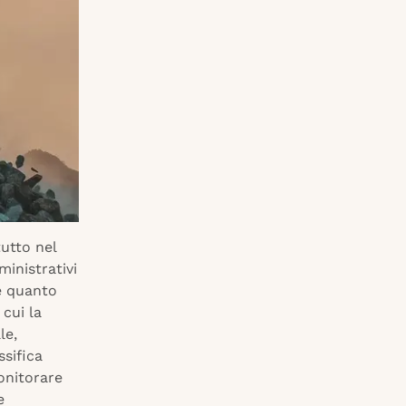
tutto nel
ministrativi
 è quanto
cui la
le,
ssifica
onitorare
e