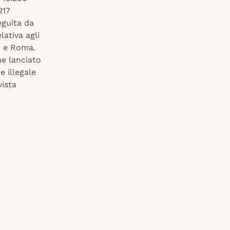
217
eguita da
lativa agli
li e Roma.
me lanciato
e illegale
vista