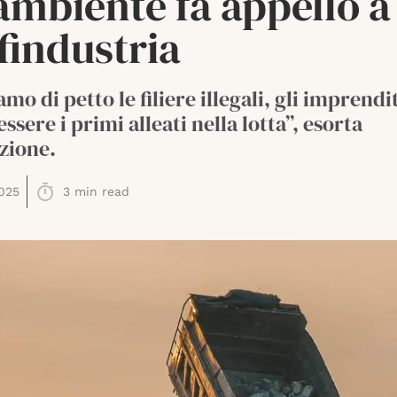
ambiente fa appello a
findustria
mo di petto le filiere illegali, gli imprendi
ssere i primi alleati nella lotta”, esorta
azione.
025
3
min read