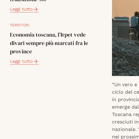
Leggi tutto
TERRITORI
Economia toscana, l’Irpet vede
divari sempre più marcati fra le
province
Leggi tutto
“Un vero e 
ciclo del c
in provinci
emerge dal
Toscana reg
cresciuti i
nazionale.
nei prossim