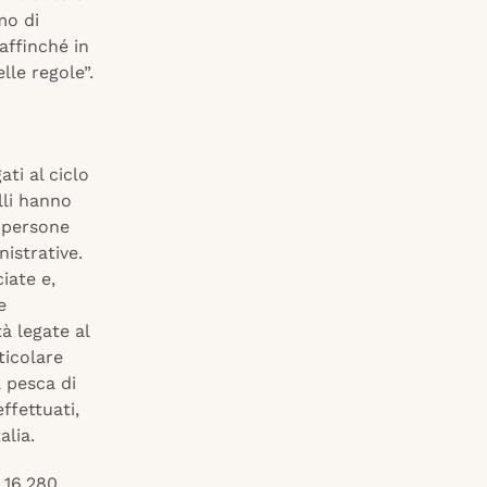
mo di
affinché in
le regole”.
ati al ciclo
lli hanno
2 persone
istrative.
iate e,
e
à legate al
ticolare
a pesca di
ffettuati,
alia.
i 16.280