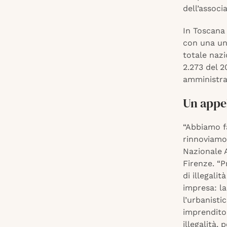
dell’associ
In Toscana 
con una una
totale naz
2.273 del 20
amministrat
Un appel
“Abbiamo f
rinnoviamo”
Nazionale 
Firenze. “P
di illegali
impresa: la 
l’urbanisti
imprenditor
illegalità,