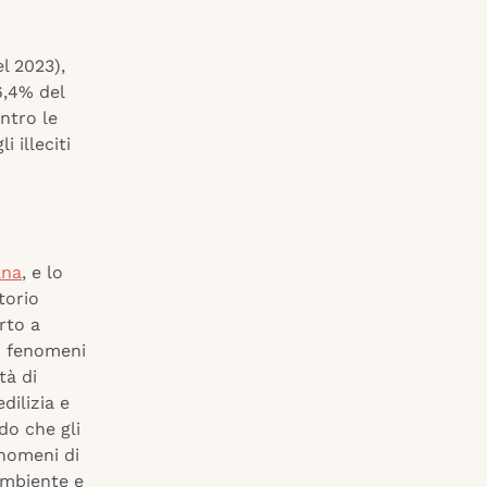
l 2023),
6,4% del
ntro le
i illeciti
ana
, e lo
torio
rto a
 i fenomeni
tà di
edilizia e
do che gli
enomeni di
’ambiente e