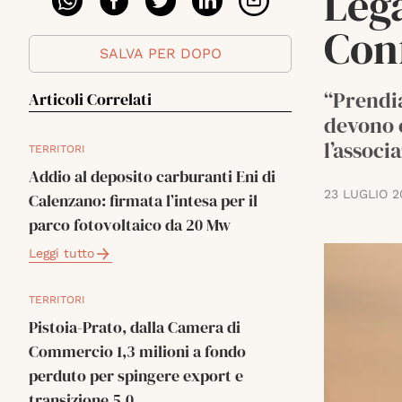
Leg
Con
SALVA PER DOPO
“Prendia
Articoli Correlati
devono e
l’associ
TERRITORI
Addio al deposito carburanti Eni di
23 LUGLIO 2
Calenzano: firmata l’intesa per il
parco fotovoltaico da 20 Mw
Leggi tutto
TERRITORI
Pistoia-Prato, dalla Camera di
Commercio 1,3 milioni a fondo
perduto per spingere export e
transizione 5.0