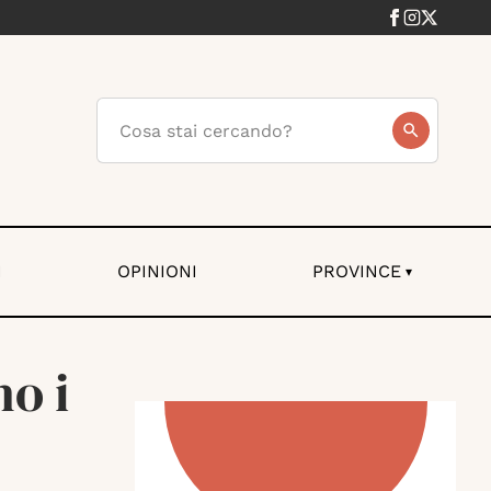
I
OPINIONI
PROVINCE
▾
o i