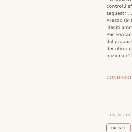
controlli e
sequestri. 
Arezzo (91)
illeciti amm
Per Fontana
dal procura
dei rifiuti 
nazionale”. 
CONDIVIDI
POTREBBE IN
FIRENZE