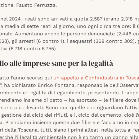
azione, Fausto Ferruzza.
nel 2024 i reati sono arrivati a quota 2.587 (erano 2.318 ne
 media di sette reati al giorno, uno ogni circa tre ore: il 
ionale. Aumentano anche le persone denunciate (2.446 co
23), gli arresti (6 contro 1), i sequestri (368 contro 302), gl
ivi (6.718 contro 5.755).
lo alle imprese sane per la legalità
atto l’anno scorso qui
un appello a Confindustria in Tosc
, ha dichiarato Enrico Fontana, responsabile dell’Osserva
Ambiente e Legalità di Legambiente, presentando il rappo
rendiamo insieme di petto – ha esortato – le filiere dove
tà sono più rilevanti. Sono due quelle che riguardano l’attivi
gestione del ciclo dei rifiuti, e il ciclo del cemento, cioè l’
ca. Prendiamo insieme queste due filiere e facciamo in mo
i della Toscana, tutti, siano i primi alleati nella lotta ai f
 perché l’illegalità ambientale non è soltanto un danno all