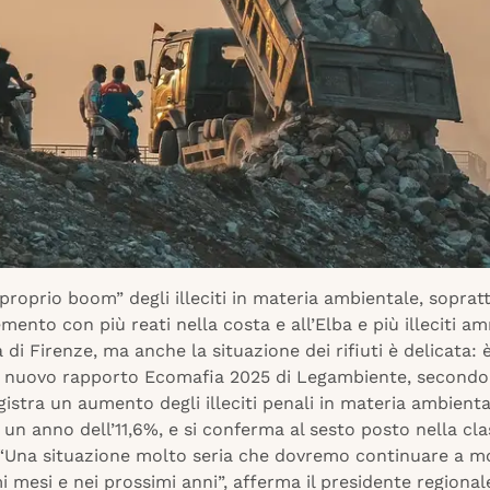
proprio boom” degli illeciti in materia ambientale, soprat
emento con più reati nella costa e all’Elba e più illeciti am
a di Firenze, ma anche la situazione dei rifiuti è delicata:
 nuovo rapporto Ecomafia 2025 di Legambiente, secondo 
istra un aumento degli illeciti penali in materia ambienta
n un anno dell’11,6%, e si conferma al sesto posto nella cla
 “Una situazione molto seria che dovremo continuare a m
i mesi e nei prossimi anni”, afferma il presidente regional