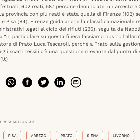
ffettuati, 602 reati, 587 persone denunciate, un arresto e 
La provincia con più reati è stata quella di Firenze (102) s
 e Pisa (84). Firenze guida anche la classifica nazionale re
inistrativi legati al ciclo dei rifiuti (236), seguita da Napo
 “in particolare su questa filiera facciamo nostro l’allar
tore di Prato Luca Tescaroli, perché a Prato sulla gestion
degli scarti tessili c’è una questione rilevante dal punto di 
(lt)
TERESSARTI ANCHE
PISA
AREZZO
PRATO
SIENA
LIVORNO