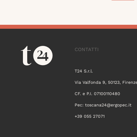
CONTATTI
T24 S.r.l.
Via Valfonda 9, 50123, Firenz
CF. e P.I. 07100110480
Pec:
toscana24@ergopec.it
+39 055 27071