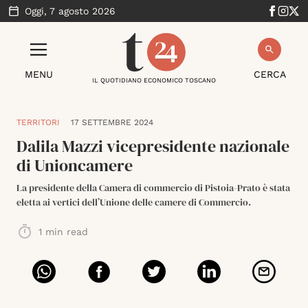
Oggi,
7 agosto 2026
MENU
CERCA
IL QUOTIDIANO ECONOMICO TOSCANO
TERRITORI
17 SETTEMBRE 2024
Dalila Mazzi vicepresidente nazionale
di Unioncamere
La presidente della Camera di commercio di Pistoia-Prato è stata
eletta ai vertici dell’Unione delle camere di Commercio.
1
min read