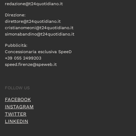
redazione@t24quotidiano.it
Direzione:
direttore@t24quotidiano.it
cristianomeoni@t24quotidiano.it
simonabandino@t24quotidiano.it
Pubblicità:
Concessionaria esclusiva SpeeD
+39 055 2499203
speed.firenze@speweb.it
FOLLOW US
FACEBOOK
INSTAGRAM
TWITTER
LINKEDIN