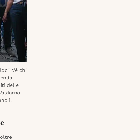
ldo” c’è chi
ienda
ti delle
 Valdarno
no il
ne
oltre