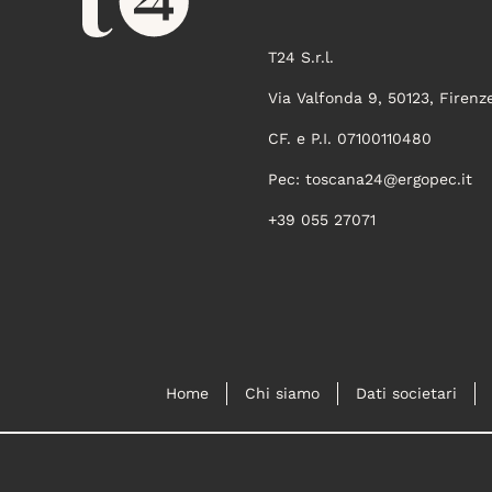
T24 S.r.l.
Via Valfonda 9, 50123, Firenz
CF. e P.I. 07100110480
Pec:
toscana24@ergopec.it
+39 055 27071
Home
Chi siamo
Dati societari