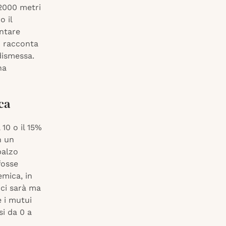
 2000 metri
o il
entare
– racconta
dismessa.
na
ca
10 o il 15%
n un
balzo
fosse
emica, in
ci sarà ma
e i mutui
si da 0 a