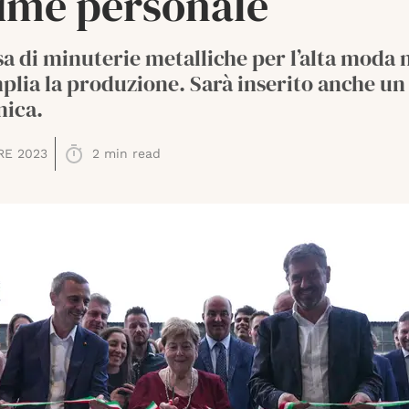
ume personale
a di minuterie metalliche per l’alta moda 
plia la produzione. Sarà inserito anche un
nica.
RE 2023
2
min read