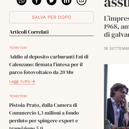
ass
L’impres
SALVA PER DOPO
1968, am
Articoli Correlati
di galva
TERRITORI
18 SETTEMB
Addio al deposito carburanti Eni di
Calenzano: firmata l’intesa per il
parco fotovoltaico da 20 Mw
Leggi tutto
TERRITORI
Pistoia-Prato, dalla Camera di
Commercio 1,3 milioni a fondo
perduto per spingere export e
transizione 5.0