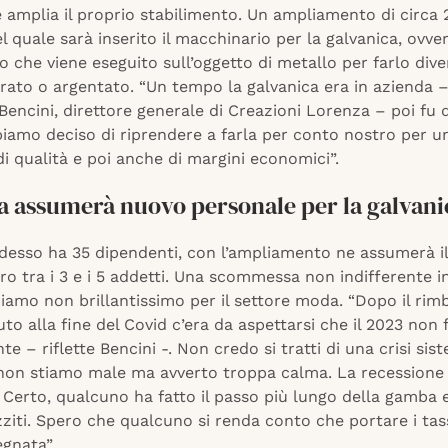
e amplia il proprio stabilimento. Un ampliamento di circa
l quale sarà inserito il macchinario per la galvanica, ovver
 che viene eseguito sull’oggetto di metallo per farlo div
orato o argentato. “Un tempo la galvanica era in azienda 
encini, direttore generale di Creazioni Lorenza – poi fu 
iamo deciso di riprendere a farla per conto nostro per u
i qualità e poi anche di margini economici”.
da assumerà nuovo personale per la galvani
desso ha 35 dipendenti, con l’ampliamento ne assumerà il 
ero tra i 3 e i 5 addetti. Una scommessa non indifferente i
iamo non brillantissimo per il settore moda. “Dopo il rim
uto alla fine del Covid c’era da aspettarsi che il 2023 non 
te – riflette Bencini -. Non credo si tratti di una crisi sist
non stiamo male ma avverto troppa calma. La recessione 
 Certo, qualcuno ha fatto il passo più lungo della gamba 
iti. Spero che qualcuno si renda conto che portare i tas
egnata”.