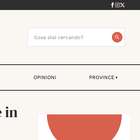
I
OPINIONI
PROVINCE
▾
 in