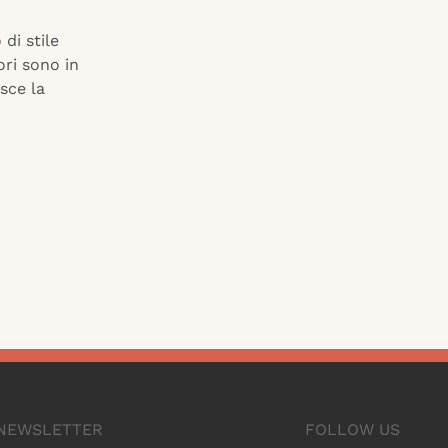
di stile
ori sono in
sce la
A NEWSLETTER
FOLLOW US