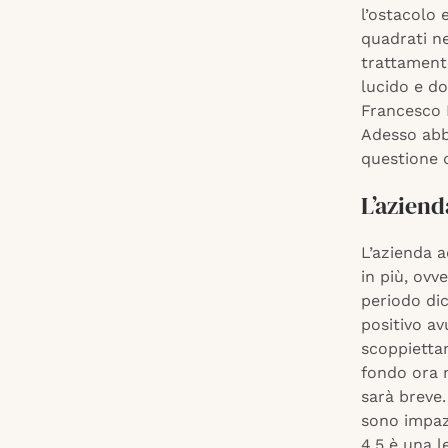
l’ostacolo 
quadrati ne
trattamento
lucido e d
Francesco B
Adesso abb
questione d
L’azien
L’azienda a
in più, ovv
periodo dic
positivo av
scoppiettan
fondo ora 
sarà breve.
sono impazz
4,5 è una l