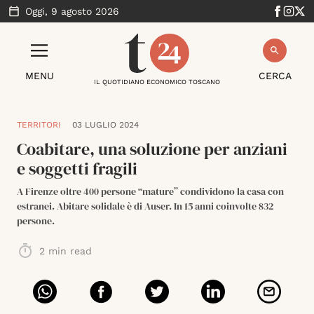
Oggi,
9 agosto 2026
MENU
CERCA
IL QUOTIDIANO ECONOMICO TOSCANO
TERRITORI
03 LUGLIO 2024
Coabitare, una soluzione per anziani
e soggetti fragili
A Firenze oltre 400 persone “mature” condividono la casa con
estranei. Abitare solidale è di Auser. In 15 anni coinvolte 832
persone.
2
min read