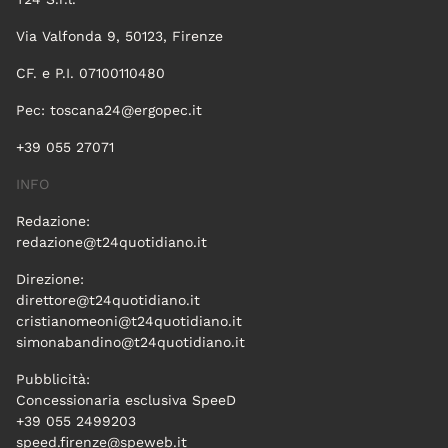
Via Valfonda 9, 50123, Firenze
CF. e P.I. 07100110480
Pec:
toscana24@ergopec.it
+39 055 27071
INFO
Redazione:
redazione@t24quotidiano.it
Direzione:
direttore@t24quotidiano.it
cristianomeoni@t24quotidiano.it
simonabandino@t24quotidiano.it
Pubblicità:
Concessionaria esclusiva SpeeD
+39 055 2499203
speed.firenze@speweb.it