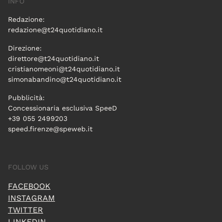
INFO
Redazione:
redazione@t24quotidiano.it
Direzione:
direttore@t24quotidiano.it
cristianomeoni@t24quotidiano.it
simonabandino@t24quotidiano.it
Pubblicità:
Concessionaria esclusiva SpeeD
+39 055 2499203
speed.firenze@speweb.it
FOLLOW US
FACEBOOK
INSTAGRAM
TWITTER
LINKEDIN