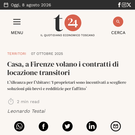
Oggi,
8 agosto 2026
MENU
CERCA
IL QUOTIDIANO ECONOMICO TOSCANO
TERRITORI
07 OTTOBRE 2025
Casa, a Firenze volano i contratti di
locazione transitori
L’Alleanza per l’Abitare: ‘I proprietari sono incentivati a scegliere
soluzioni più brevi e redditizie per l’affitto’
2
min read
Leonardo Testai