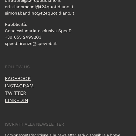
direttore@t24quotidiano.it
cristianomeoni@t24quotidiano.it
simonabandino@t24quotidiano.it
Pubblicità:
Concessionaria esclusiva SpeeD
+39 055 2499203
speed.firenze@speweb.it
FOLLOW US
FACEBOOK
INSTAGRAM
TWITTER
LINKEDIN
ISCRIVITI ALLA NEWSLETTER
Coming soon! L'iscrizione alla newsletter sarà disponibile a breve