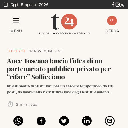
Oggi,
8 agosto 2026
MENU
CERCA
IL QUOTIDIANO ECONOMICO TOSCANO
TERRITORI
17 NOVEMBRE 2025
Ance Toscana lancia l’idea di un
partenariato pubblico-privato per
“rifare” Sollicciano
Investimento di 50 milioni per un carcere temporaneo da 120
posti, da usare nella ristrutturazione degli istituti esistenti.
2
min read