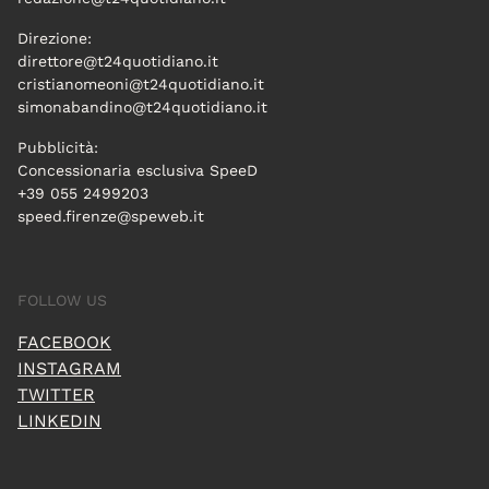
Direzione:
direttore@t24quotidiano.it
cristianomeoni@t24quotidiano.it
simonabandino@t24quotidiano.it
Pubblicità:
Concessionaria esclusiva SpeeD
+39 055 2499203
speed.firenze@speweb.it
FOLLOW US
FACEBOOK
INSTAGRAM
TWITTER
LINKEDIN