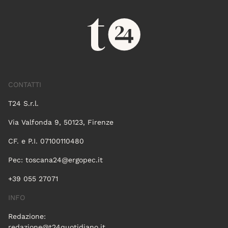
CONTATTI
T24 S.r.l.
Via Valfonda 9, 50123, Firenze
CF. e P.I. 07100110480
Pec:
toscana24@ergopec.it
+39 055 27071
INFO
Redazione:
redazione@t24quotidiano.it