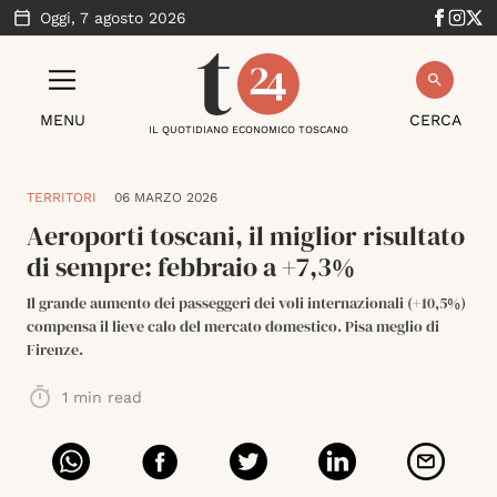
Oggi,
7 agosto 2026
MENU
CERCA
IL QUOTIDIANO ECONOMICO TOSCANO
TERRITORI
06 MARZO 2026
Aeroporti toscani, il miglior risultato
di sempre: febbraio a +7,3%
Il grande aumento dei passeggeri dei voli internazionali (+10,5%)
compensa il lieve calo del mercato domestico. Pisa meglio di
Firenze.
1
min read