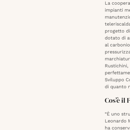
La cooperat
impianti me
manutenzion
teleriscal
progetto di
dotato di a
al carbonio
pressurizz
marchiatura
Rustichini,
perfettame
Sviluppo C
di quanto 
Cos’è i
“È uno str
Leonardo M
ha conserv