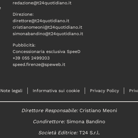
redazione@t24quotidiano.it
e
Direzione:
direttore@t24quotidiano.it
cristianomeoni@t24quotidiano.it
simonabandino@t24quotidiano.it
Pubblicità:
Concessionaria esclusiva SpeeD
+39 055 2499203
speed.firenze@speweb.it
Note legali
Informativa sui cookie
Privacy Policy
Priv
Direttore Responsabile:
Cristiano Meoni
Condirettore:
Simona Bandino
Società Editrice:
T24 S.r.l.