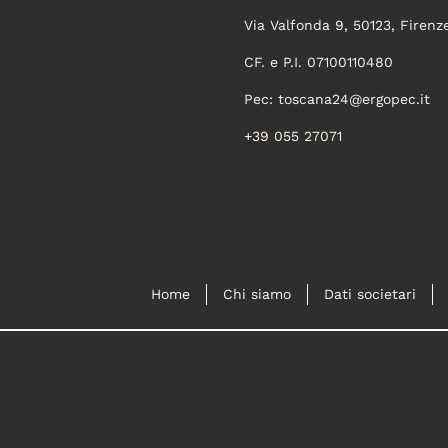
Via Valfonda 9, 50123, Firenz
CF. e P.I. 07100110480
Pec:
toscana24@ergopec.it
+39 055 27071
Home
Chi siamo
Dati societari