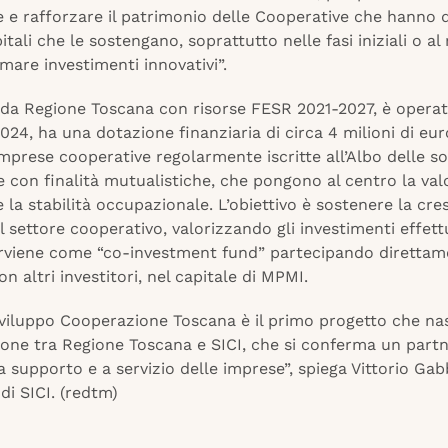
 e rafforzare il patrimonio delle Cooperative che hanno d
itali che le sostengano, soprattutto nelle fasi iniziali o 
are investimenti innovativi”.
 da Regione Toscana con risorse FESR 2021-2027, è operat
24, ha una dotazione finanziaria di circa 4 milioni di eur
imprese cooperative regolarmente iscritte all’Albo delle so
 con finalità mutualistiche, che pongono al centro la val
e la stabilità occupazionale. L’obiettivo è sostenere la cres
el settore cooperativo, valorizzando gli investimenti effettu
rviene come “co-investment fund” partecipando direttame
n altri investitori, nel capitale di MPMI.
Sviluppo Cooperazione Toscana è il primo progetto che na
ione tra Regione Toscana e SICI, che si conferma un part
a supporto e a servizio delle imprese”, spiega Vittorio Gab
di SICI. (redtm)