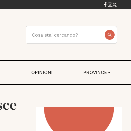
I
OPINIONI
PROVINCE
▾
sce