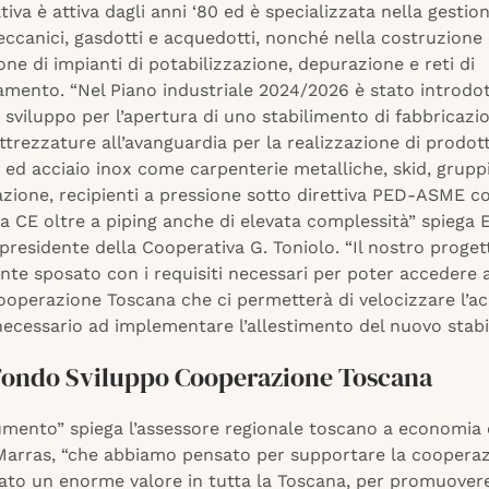
iva è attiva dagli anni ‘80 ed è specializzata nella gestion
ccanici, gasdotti e acquedotti, nonché nella costruzione
e di impianti di potabilizzazione, depurazione e reti di
damento. “Nel Piano industriale 2024/2026 è stato introdo
 sviluppo per l’apertura di uno stabilimento di fabbricazi
ttrezzature all’avanguardia per la realizzazione di prodott
 ed acciaio inox come carpenterie metalliche, skid, gruppi
azione, recipienti a pressione sotto direttiva PED-ASME c
 CE oltre a piping anche di elevata complessità” spiega E
 presidente della Cooperativa G. Toniolo. “Il nostro progett
nte sposato con i requisiti necessari per poter accedere 
ooperazione Toscana che ci permetterà di velocizzare l’ac
necessario ad implementare l’allestimento del nuovo stabi
l Fondo Sviluppo Cooperazione Toscana
umento” spiega l’assessore regionale toscano a economia
arras, “che abbiamo pensato per supportare la coopera
ato un enorme valore in tutta la Toscana, per promuovere