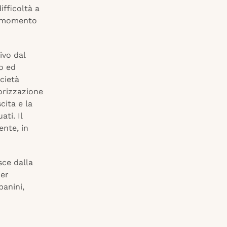
ifficoltà a
al momento
ivo dal
o ed
cietà
orizzazione
cita e la
ati. Il
nte, in
sce dalla
ner
banini,