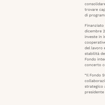
consolidare
trovare cap
di programm
Finanziato
dicembre 20
investe in 
cooperative
del lavoro 
stabilità d
Fondo inte
concerto co
“Il Fondo 
collaboraz
strategico 
presidente 