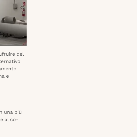
fruire del
ternativo
zamento
na e
in una più
e al co-