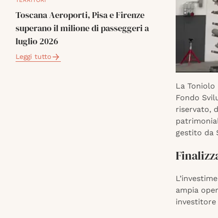
TERRITORI
Toscana Aeroporti, Pisa e Firenze
superano il milione di passeggeri a
luglio 2026
Leggi tutto
La Toniolo 
Fondo Svil
riservato,
patrimonia
gestito da 
Finalizz
L’investime
ampia opera
investitor