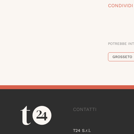
CONDIVIDI
POTREBBE IN
GROSSETO
CONTATTI
T24 S.r.l.