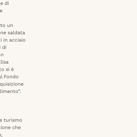
e di
 e
tto un
one saldata
i in acciaio
 di
on
lisa
o si è
al Fondo
quisizione
limento”.
 e turismo
zione che
,