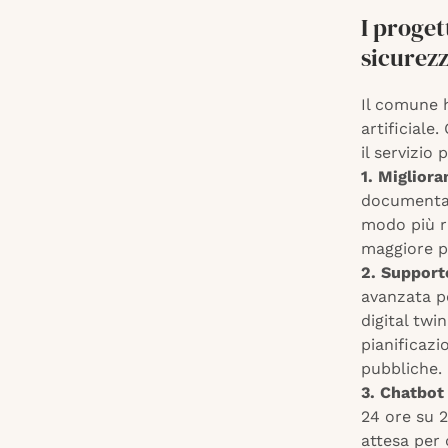
I proget
sicurez
Il comune h
artificiale.
il servizio 
1. Migliora
documentale
modo più r
maggiore pr
2. Supporto
avanzata pe
digital twi
pianificazi
pubbliche.
3. Chatbot 
24 ore su 2
attesa per 