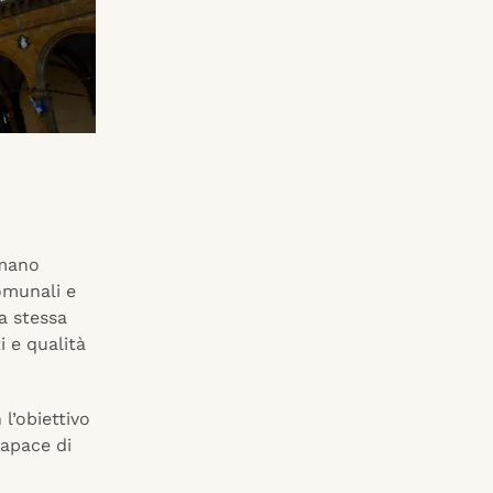
umano
comunali e
a stessa
i e qualità
 l’obiettivo
capace di