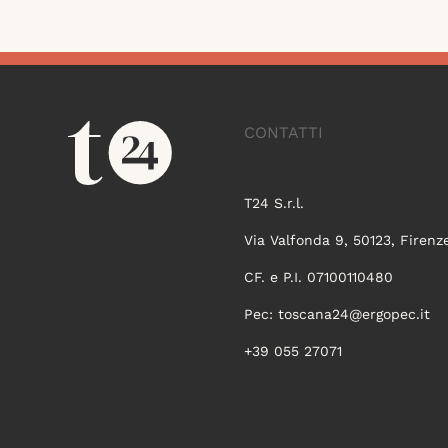
CONTATTI
T24 S.r.l.
Via Valfonda 9, 50123, Firenz
CF. e P.I. 07100110480
Pec:
toscana24@ergopec.it
+39 055 27071