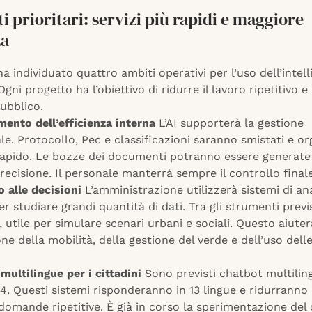
ti prioritari: servizi più rapidi e maggiore
za
a individuato quattro ambiti operativi per l’uso dell’intel
 Ogni progetto ha l’obiettivo di ridurre il lavoro ripetitivo e
pubblico.
mento dell’efficienza interna
L’AI supporterà la gestione
. Protocollo, Pec e classificazioni saranno smistati e org
apido. Le bozze dei documenti potranno essere generate
ecisione. Il personale manterrà sempre il controllo finale
 alle decisioni
L’amministrazione utilizzerà sistemi di ana
r studiare grandi quantità di dati. Tra gli strumenti previst
n, utile per simulare scenari urbani e sociali. Questo aiuter
one della mobilità, della gestione del verde e dell’uso delle
multilingue per i cittadini
Sono previsti chatbot multiling
4. Questi sistemi risponderanno in 13 lingue e ridurranno 
domande ripetitive. È già in corso la sperimentazione del