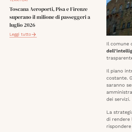
TERRITORI
Toscana Aeroporti, Pisa e Firenze
superano il milione di passeggeri a
luglio 2026
Leggi tutto
Il comune d
dell’intelli
trasparente
Il piano i
costante. G
saranno sem
amministraz
dei servizi.
La strategi
di rendere 
rispondere 