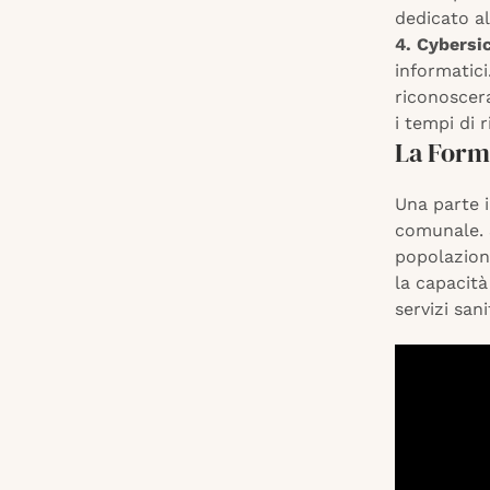
dedicato al
4. Cybersi
informatici
riconoscera
i tempi di 
La Forma
Una parte 
comunale. 
popolazion
la capacità
servizi sanit