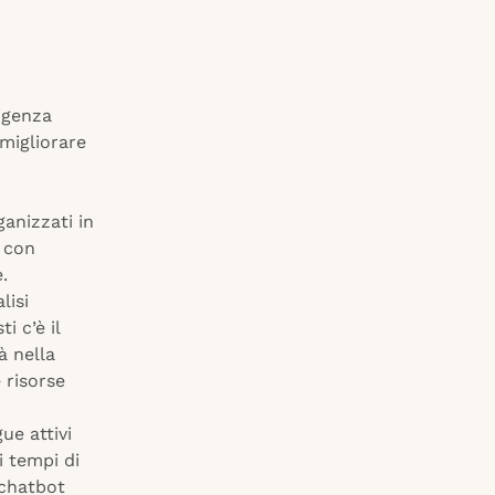
ligenza
 migliorare
anizzati in
 con
.
lisi
i c’è il
à nella
 risorse
ue attivi
i tempi di
 chatbot