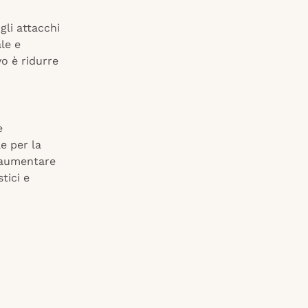
gli attacchi
ale e
vo è ridurre
e
e per la
 aumentare
tici e