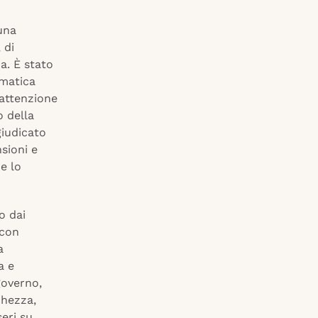
 una
 di
za. È stato
omatica
 attenzione
o della
iudicato
nsioni e
e lo
o dai
 con
a
a e
governo,
chezza,
seri su