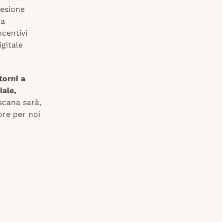
oesione
ca
ncentivi
igitale
torni a
iale,
oscana sarà,
ore per noi