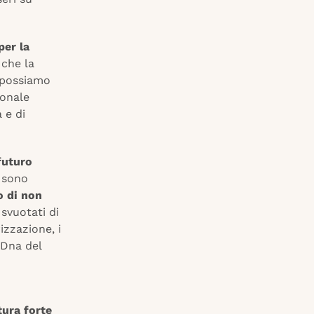
per la
 che la
n possiamo
ionale
 e di
futuro
i sono
o di non
svuotati di
izzazione, i
 Dna del
ura forte