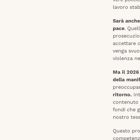
lavoro stabi
Sarà anche
pace
. Quel
prosecuzion
accettare c
venga svuot
violenza ne
Ma il 2026
della manif
preoccupan
ritorno.
Int
contenuto i
fondi che 
nostro tes
Questo pro
competenze