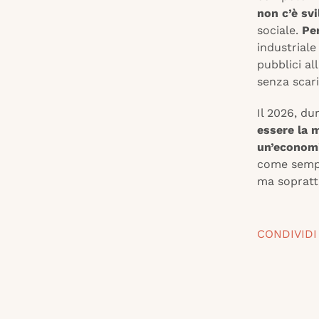
non c’è sv
sociale.
Pe
industriale 
pubblici al
senza scari
Il 2026, du
essere la m
un’economi
come sempre
ma soprattu
CONDIVIDI