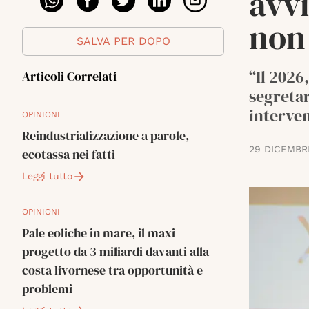
avvi
non
SALVA PER DOPO
“Il 2026
Articoli Correlati
segretar
interven
OPINIONI
Reindustrializzazione a parole,
29 DICEMBR
ecotassa nei fatti
Leggi tutto
OPINIONI
Pale eoliche in mare, il maxi
progetto da 3 miliardi davanti alla
costa livornese tra opportunità e
problemi