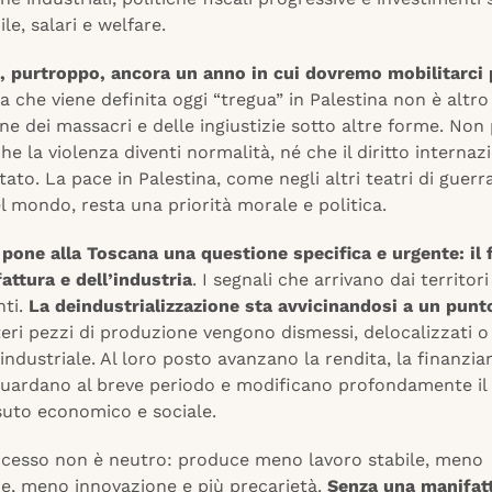
le, salari e welfare.
, purtroppo, ancora un anno in cui dovremo mobilitarci 
la che viene definita oggi “tregua” in Palestina non è altro
e dei massacri e delle ingiustizie sotto altre forme. No
he la violenza diventi normalità, né che il diritto internaz
ato. La pace in Palestina, come negli altri teatri di guerra
l mondo, resta una priorità morale e politica.
 pone alla Toscana una questione specifica e urgente: il 
attura e dell’industria
. I segnali che arrivano dai territor
ti.
La deindustrializzazione sta avvicinandosi a un punt
eri pezzi di produzione vengono dismessi, delocalizzati o 
ndustriale. Al loro posto avanzano la rendita, la finanziar
guardano al breve periodo e modificano profondamente il
suto economico e sociale.
cesso non è neutro: produce meno lavoro stabile, meno
, meno innovazione e più precarietà.
Senza una manifatt