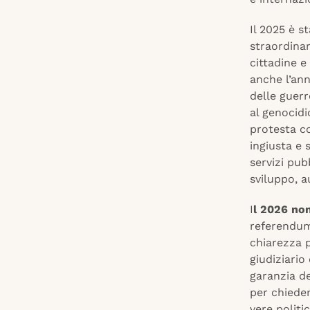
Il 2025 è s
straordinar
cittadine e
anche l’ann
delle guerr
al genocidi
protesta c
ingiusta e 
servizi pub
sviluppo, a
I
l 2026 no
referendum:
chiarezza p
giudiziario
garanzia de
per chieder
vere politi