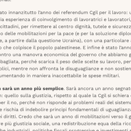
tato innanzitutto l’anno dei referendum Cgil per il lavoro:
ia esperienza di coinvolgimento di lavoratrici e lavoratori,
 cittadini, per rimettere al centro dignità, tutele e sicurez
o delle mobilitazioni per la pace (e per la soluzione dipl
e, a partire dalla questione Ucraina), con una particolare
o che colpisce il popolo palestinese. E infine è stato l’ann
ontro una manovra economica del governo che abbiamo g
sbagliata, perché scarica il peso delle scelte su lavoro, pe
blici, mentre non affronta le disuguaglianze e non sostien
umentando in maniera inaccettabile le spese militari.
n sarà un anno più semplice
. Sarà ancora un anno segnat
 quello sulla giustizia, rispetto al quale la Cgil si schiera
er il no, perché non risponde ai problemi reali del sistem
 e rischia di indebolire principi fondamentali di uguaglianz
i diritti. Credo che sarà un anno di mobilitazioni verso il 
e più giustizia sociale, una redistribuzione equa della ric
che industriali, politiche fiscali progressive e investimenti 