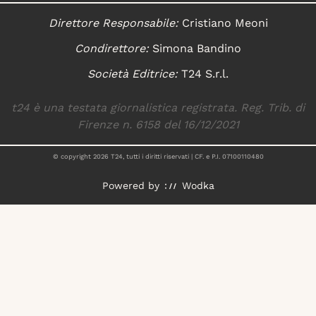
Direttore Responsabile:
Cristiano Meoni
Condirettore:
Simona Bandino
Società Editrice:
T24 S.r.l.
t24 è una testata giornalistica registrata. Reg. Trib. di
Firenze n. 6158 del 16/12/2021
© copyright
2026
T24, tutti i diritti riservati | CF. e P.I. 07100110480
Powered by
Wodka