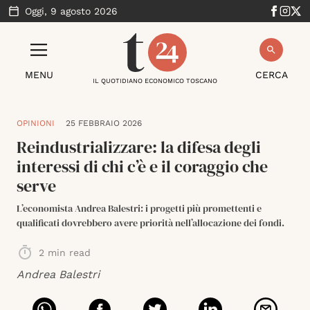
Oggi,
9 agosto 2026
MENU
CERCA
IL QUOTIDIANO ECONOMICO TOSCANO
OPINIONI
25 FEBBRAIO 2026
Reindustrializzare: la difesa degli
interessi di chi c’è e il coraggio che
serve
L’economista Andrea Balestri: i progetti più promettenti e
qualificati dovrebbero avere priorità nell’allocazione dei fondi.
2
min read
Andrea Balestri