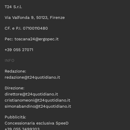
T24 S.r.l.
Via Valfonda 9, 50123, Firenze
CF. e P.I. 07100110480
Pec:
toscana24@ergopec.it
+39 055 27071
INFO
Redazione:
redazione@t24quotidiano.it
Direzione:
direttore@t24quotidiano.it
cristianomeoni@t24quotidiano.it
simonabandino@t24quotidiano.it
Pubblicità:
Concessionaria esclusiva SpeeD
+39 055 2499203