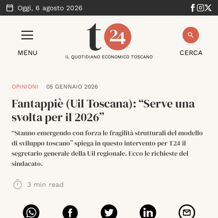
Oggi,
6 agosto 2026
MENU
CERCA
IL QUOTIDIANO ECONOMICO TOSCANO
OPINIONI
05 GENNAIO 2026
Fantappiè (Uil Toscana): “Serve una
svolta per il 2026”
“Stanno emergendo con forza le fragilità strutturali del modello
di sviluppo toscano” spiega in questo intervento per T24 il
segretario generale della Uil regionale. Ecco le richieste del
sindacato.
3
min read