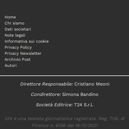
Home
Chi siamo
Dati societari
Note legali
Informativa sui cookie
Privacy Policy
Privacy Newsletter
Archivio Post
Autori
Direttore Responsabile:
Cristiano Meoni
Condirettore:
Simona Bandino
Società Editrice:
T24 S.r.l.
t24 è una testata giornalistica registrata. Reg. Trib. di
Firenze n. 6158 del 16/12/2021