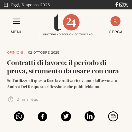
Oggi,
6 agosto 2026
MENU
CERCA
IL QUOTIDIANO ECONOMICO TOSCANO
OPINIONI
02 OTTOBRE 2025
Contratti di lavoro: il periodo di
prova, strumento da usare con cura
Sull’utilizzo di questa fase lavorativa riceviamo dall’avvocato
Andrea Del Re questa riflessione che pubblichiamo.
2
min read