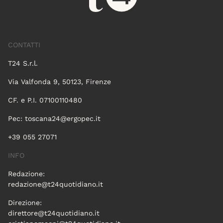
CONTATTI
T24 S.r.l.
Via Valfonda 9, 50123, Firenze
CF. e P.I. 07100110480
Pec:
toscana24@ergopec.it
+39 055 27071
INFO
Redazione:
redazione@t24quotidiano.it
Direzione:
direttore@t24quotidiano.it