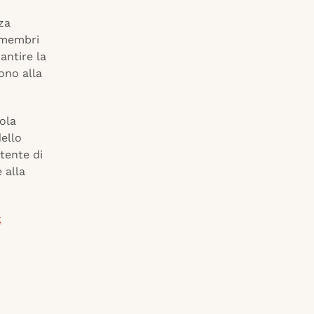
za
I membri
antire la
ono alla
uola
ello
tente di
 alla
k