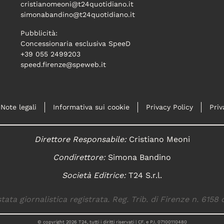
cristianomeoni@t24quotidiano.it
simonabandino@t24quotidiano.it
Pubblicità:
Concessionaria esclusiva SpeeD
+39 055 2499203
speed.firenze@speweb.it
Note legali
Informativa sui cookie
Privacy Policy
Priv
Direttore Responsabile:
Cristiano Meoni
Condirettore:
Simona Bandino
Società Editrice:
T24 S.r.l.
tata giornalistica registrata. Reg. Trib. di Firenze n. 6158 
© copyright
2026
T24, tutti i diritti riservati | CF. e P.I. 07100110480