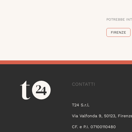
POTREBBE IN
FIRENZE
CONTATTI
T24 S.r.l.
Via Valfonda 9, 50123, Firenz
CF. e P.I. 07100110480