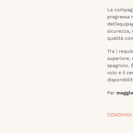
La compagni
pregressa n
dell’equipa
sicurezza, 
qualità com
Tra i requi
superiore, 
spagnolo. È
volo e il c
disponibili
Per
maggio
CONDIVIDI