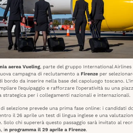
ia aerea Vueling
, parte del gruppo International Airlines
nuova campagna di reclutamento a
Firenze
per selezionar
i bordo da inserire nella base del capoluogo toscano. L’in
pliare l’equipaggio e rafforzare l’operatività su una piaz
 strategica per i collegamenti nazionali e internazionali.
 di selezione prevede una prima fase online: i candidati 
ntro il 26 aprile un test di lingua inglese e una valutazio
e. Solo chi supererà questo passaggio sarà invitato al recr
, i
n programma il 29 aprile a Firenze
.