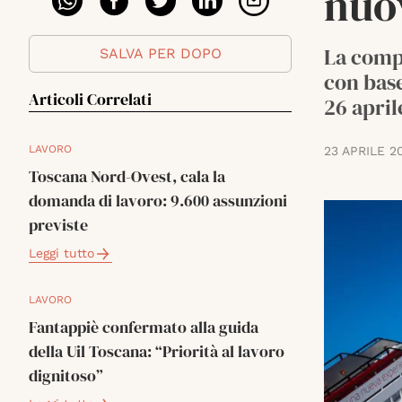
nuov
La compa
SALVA PER DOPO
con base
Articoli Correlati
26 april
LAVORO
23 APRILE 2
Toscana Nord-Ovest, cala la
domanda di lavoro: 9.600 assunzioni
previste
Leggi tutto
LAVORO
Fantappiè confermato alla guida
della Uil Toscana: “Priorità al lavoro
dignitoso”