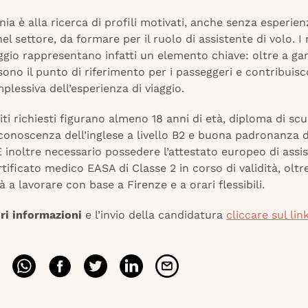
a è alla ricerca di profili motivati, anche senza esperien
el settore, da formare per il ruolo di assistente di volo. 
ggio rappresentano infatti un elemento chiave: oltre a gar
sono il punto di riferimento per i passeggeri e contribuisc
plessiva dell’esperienza di viaggio.
siti richiesti figurano almeno 18 anni di età, diploma di sc
conoscenza dell’inglese a livello B2 e buona padronanza d
 inoltre necessario possedere l’attestato europeo di assis
ertificato medico EASA di Classe 2 in corso di validità, oltre
tà a lavorare con base a Firenze e a orari flessibili.
ri informazioni
e l’invio della candidatura
cliccare sul lin