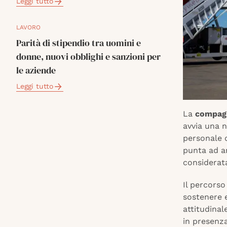
Leggi tutto
LAVORO
Parità di stipendio tra uomini e
donne, nuovi obblighi e sanzioni per
le aziende
Leggi tutto
La
compagn
avvia una 
personale d
punta ad am
considerata
Il percorso
sostenere e
attitudinal
in presenza