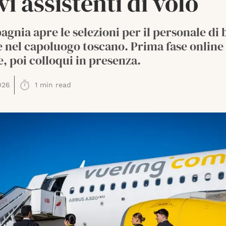
i assistenti di volo
gnia apre le selezioni per il personale di
 nel capoluogo toscano. Prima fase online 
e, poi colloqui in presenza.
026
1
min read