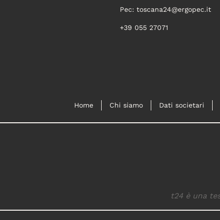
Pec:
toscana24@ergopec.it
+39 055 27071
Home
Chi siamo
Dati societari
t24 è una tes