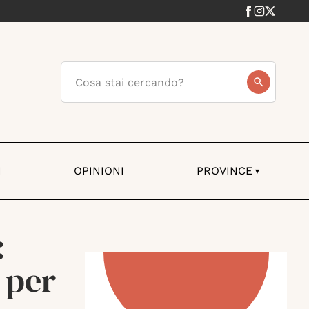
I
OPINIONI
PROVINCE
▾
:
e per