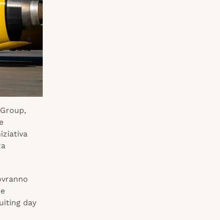
 Group,
e
iziativa
za
dovranno
ne
uiting day