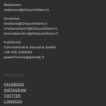
Redazione:
redazione@t24quotidiano.it
Direzione:
direttore@t24quotidiano.it
cristianomeoni@t24quotidiano.it
simonabandino@t24quotidiano.it
Pubblicità:
Concessionaria esclusiva SpeeD
+39 055 2499203
speed.firenze@speweb.it
FOLLOW US
FACEBOOK
INSTAGRAM
TWITTER
LINKEDIN