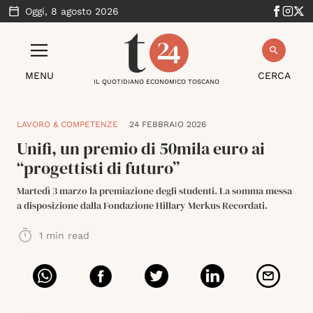
Oggi,
8 agosto 2026
MENU
CERCA
IL QUOTIDIANO ECONOMICO TOSCANO
LAVORO & COMPETENZE
24 FEBBRAIO 2026
Unifi, un premio di 50mila euro ai
“progettisti di futuro”
Martedì 3 marzo la premiazione degli studenti. La somma messa
a disposizione dalla Fondazione Hillary Merkus Recordati.
1
min read