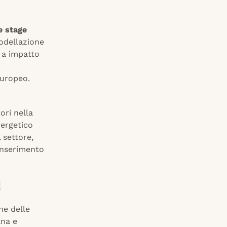
 e stage
odellazione
e a impatto
europeo.
ori nella
nergetico
 settore,
 inserimento
i
ne delle
ana e