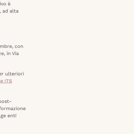
ivo è
 ad alta
embre, con
e, in Via
r ulteriori
e ITS
post-
a formazione
ge enti