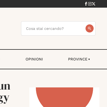
I
OPINIONI
PROVINCE
▾
 un
gy