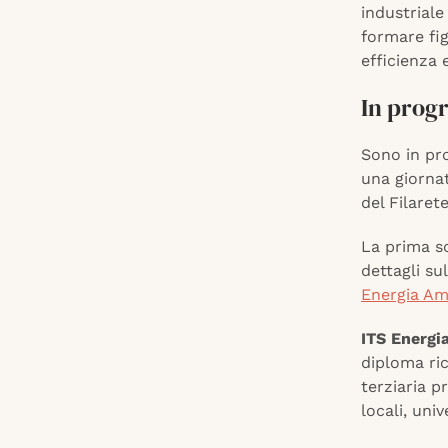
industriale
formare fig
efficienza 
In prog
Sono in pr
una giornat
del Filarete
La prima sc
dettagli su
Energia Amb
ITS Energi
diploma ric
terziaria p
locali, uni