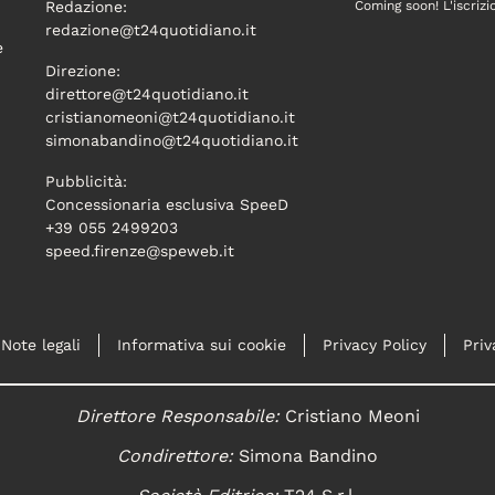
Redazione:
Coming soon! L'iscrizi
redazione@t24quotidiano.it
e
Direzione:
direttore@t24quotidiano.it
cristianomeoni@t24quotidiano.it
simonabandino@t24quotidiano.it
Pubblicità:
Concessionaria esclusiva SpeeD
+39 055 2499203
speed.firenze@speweb.it
Note legali
Informativa sui cookie
Privacy Policy
Priv
Direttore Responsabile:
Cristiano Meoni
Condirettore:
Simona Bandino