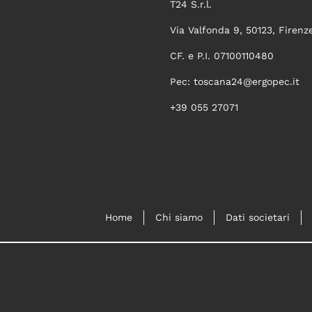
T24 S.r.l.
Via Valfonda 9, 50123, Firenz
CF. e P.I. 07100110480
Pec:
toscana24@ergopec.it
+39 055 27071
Home
Chi siamo
Dati societari