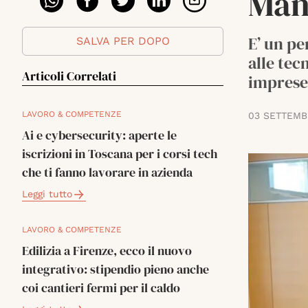
Man
E’ un pe
SALVA PER DOPO
alle tec
Articoli Correlati
imprese 
LAVORO & COMPETENZE
03 SETTEMB
Ai e cybersecurity: aperte le
iscrizioni in Toscana per i corsi tech
che ti fanno lavorare in azienda
Leggi tutto
LAVORO & COMPETENZE
Edilizia a Firenze, ecco il nuovo
integrativo: stipendio pieno anche
coi cantieri fermi per il caldo