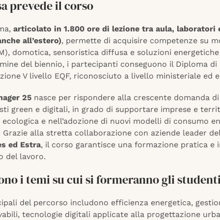
a prevede il corso
mma,
articolato in 1.800 ore di lezione tra aula, laboratori
anche all’estero)
, permette di acquisire competenze su m
IM), domotica, sensoristica diffusa e soluzioni energetich
rmine del biennio, i partecipanti conseguono il Diploma di
zione V livello EQF, riconosciuto a livello ministeriale ed 
nager 25
nasce per rispondere alla crescente domanda di
sti green e digitali, in grado di supportare imprese e territ
 ecologica e nell’adozione di nuovi modelli di consumo e
. Grazie alla stretta collaborazione con aziende leader del
es ed Estra
, il corso garantisce una formazione pratica e
 del lavoro.
ono i temi su cui si formeranno gli student
cipali del percorso includono efficienza energetica, gestio
vabili, tecnologie digitali applicate alla progettazione urb