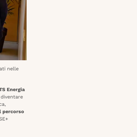
ati nelle
ITS Energia
 diventare
ca,
Il percorso
FSE+