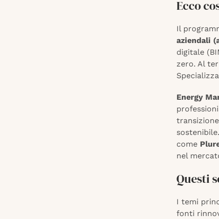
Ecco cos
Il progra
aziendali (
digitale (B
zero. Al te
Specializza
Energy Ma
professioni
transizione
sostenibile
come
Plur
nel mercato
Questi s
I temi prin
fonti rinno