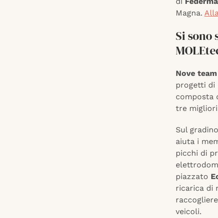
di
Federma
Magna.
All
Si sono 
MOLEte
Nove
team 
progetti di
composta d
tre migliori
Sul gradino
aiuta i mem
picchi di p
elettrodome
piazzato
E
ricarica di
raccogliere
veicoli.