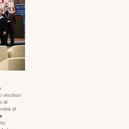
e
 vincitori
o di
rsità di
e
rto