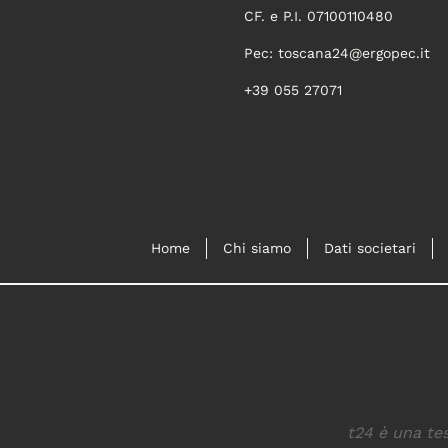
CF. e P.I. 07100110480
Pec:
toscana24@ergopec.it
+39 055 27071
Home
Chi siamo
Dati societari
t24 è una tes