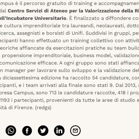
mpus è il percorso gratuito di training e accompagname
 dal
Centro Servizi di Ateneo per la Valorizzazione della R
ell’Incubatore Universitario
. È finalizzato a diffondere 
 e cultura imprenditoriale tra laureandi, neolaureati, dott
icerca, assegnisti e borsisti di Unifi. Suddivisi in gruppi, p
ecipanti hanno effettuato un training collettivo con attivi
eoriche affiancate da esercitazioni pratiche su team build
 propensione imprenditoriale, business model, validazion
comunicazione efficace. A ogni gruppo sono stati affianca
 manager per lavorare sullo sviluppo e la validazione dell
a diciassettesima edizione ha raccolto 54 candidature, co
cipanti, e i team arrivati alla finale sono stati 9. Dal 2013,
presa Campus, sono 713 le candidature raccolte, 418 i pro
193 i partecipanti, provenienti da tutte le aree di studio 
ità di Firenze. (redgs)