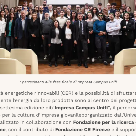
I partecipanti alla fase finale di Impresa Campus Unifi
 energetiche rinnovabili (CER) e la possibilità di sfruttar
te l’energia da loro prodotta sono al centro dei progetti
ssettesima edizione dib“
Impresa Campus Unifi
”
,
il percors
per la cultura d’impresa giovanileborganizzato dall’Unive
ealizzato in collaborazione con
Fondazione per la ricerca 
one
, con il contributo di
Fondazione CR Firenze
e il suppo