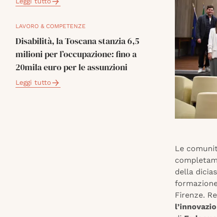
Leggi tutto
LAVORO & COMPETENZE
Disabilità, la Toscana stanzia 6,5
milioni per l’occupazione: fino a
20mila euro per le assunzioni
Leggi tutto
Le comunità
completamen
della dicia
formazione 
Firenze. R
l’innovazi