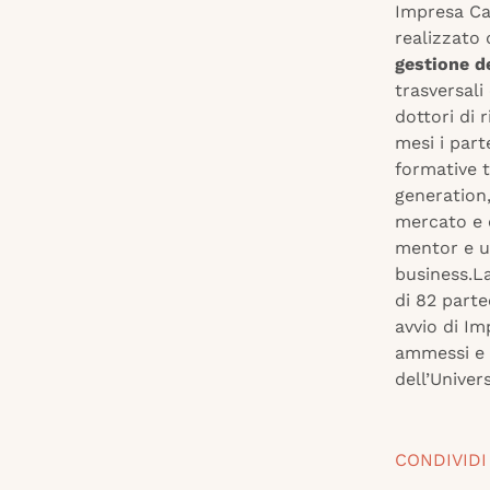
Impresa Ca
realizzato
gestione d
trasversali
dottori di r
mesi i part
formative t
generation,
mercato e 
mentor e un
business.L
di 82 parte
avvio di Im
ammessi e 1
dell’Univers
CONDIVIDI