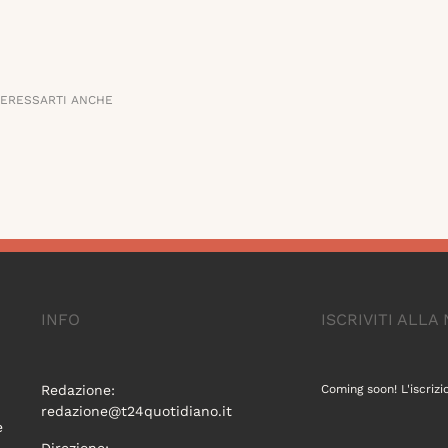
TERESSARTI ANCHE
INFO
ISCRIVITI ALL
Redazione:
Coming soon! L'iscrizi
redazione@t24quotidiano.it
e