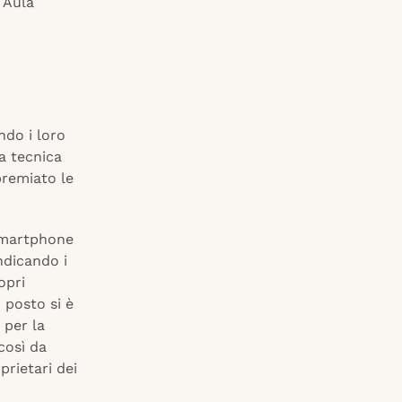
n Aula
ndo i loro
ia tecnica
premiato le
smartphone
ndicando i
opri
 posto si è
 per la
 così da
prietari dei