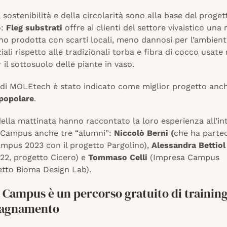
a sostenibilità e della circolarità sono alla base del proge
o:
Fleg substrati
offre ai clienti del settore vivaistico una 
gno prodotta con scarti locali, meno dannosi per l’ambient
ali rispetto alle tradizionali torba e fibra di cocco usate 
 il sottosuolo delle piante in vaso.
o di MOLEtech è stato indicato come miglior progetto anc
 popolare
.
ella mattinata hanno raccontato la loro esperienza all’in
 Campus anche tre “alumni”:
Niccolò Berni (
che ha parte
mpus 2023 con il progetto Pargolino),
Alessandra Bettiol
2, progetto Cicero) e
Tommaso Celli
(Impresa Campus
etto Bioma Design Lab).
Campus è un percorso gratuito di training
agnamento