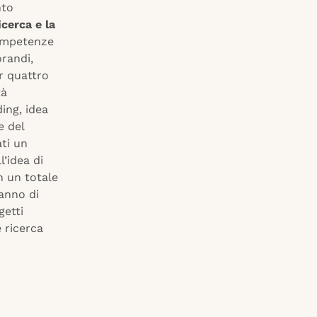
nto
icerca e la
competenze
orandi,
er quattro
tà
ing, idea
e del
ti un
’idea di
n un totale
 anno di
getti
e ricerca