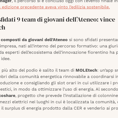
nager
, il percorso si è concluso oggi con l’evento finale i
a edizione precedente aveva vinto l’edilizia sostenibile.
sfidati 9 team di giovani dell’Ateneo: vince
ch
composti da giovani dell’Ateneo
si sono sfidati presenta
 impresa, nati all’interno del percorso formativo: una giur
a esperti dell’ecosistema dell’innovazione fiorentino ha 
 idee.
 più alto del podio è salito il team di
MOLEtech
: un’app 
bri della comunità energetica rinnovabile a coordinarsi i
roduzione e consigliando gli slot orari in cui utilizzare i pr
stici, in modo da ottimizzare l’uso di energia. Al secondo
coshare
, progetto che prevede l’installazione di colonnine
 mezzi elettrici nei luoghi in cui è localizzata la comunità,
 il surplus di energia prodotto dalla CER e venderlo ai pro