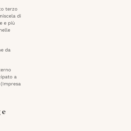
tto terzo
miscela di
e e più
nelle
he da
terno
cipato a
(Impresa
 e