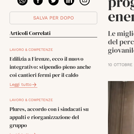
prog
ene
SALVA PER DOPO
Le migli
Articoli Correlati
del perc
giovanil
LAVORO & COMPETENZE
Edilizia a Firenze, ecco il nuovo
10 OTTOBRE
integrativo: stipendio pieno anche
coi cantieri fermi per il caldo
Leggi tutto
LAVORO & COMPETENZE
Plures, accordo con i sindacati su
appalti e riorganizzazione del
gruppo