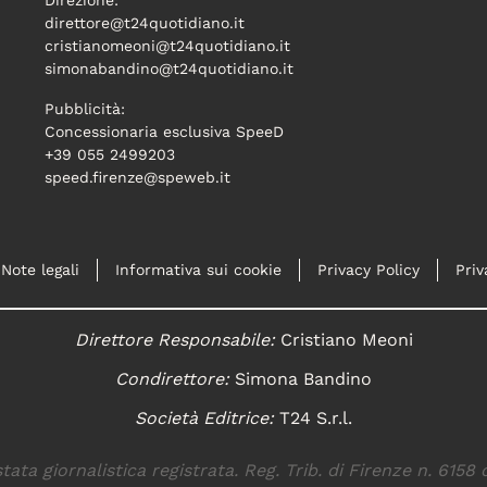
Direzione:
direttore@t24quotidiano.it
cristianomeoni@t24quotidiano.it
simonabandino@t24quotidiano.it
Pubblicità:
Concessionaria esclusiva SpeeD
+39 055 2499203
speed.firenze@speweb.it
Note legali
Informativa sui cookie
Privacy Policy
Priv
Direttore Responsabile:
Cristiano Meoni
Condirettore:
Simona Bandino
Società Editrice:
T24 S.r.l.
tata giornalistica registrata. Reg. Trib. di Firenze n. 6158 