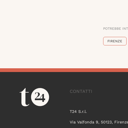
POTREBBE IN
FIRENZE
CONTATTI
T24 S.r.l.
Via Valfonda 9, 50123, Firenz