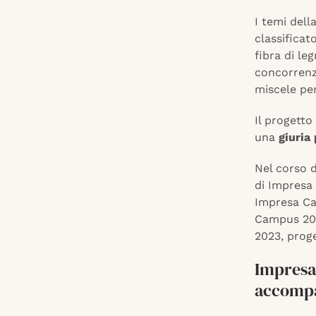
I temi dell
classificat
fibra di le
concorrenzi
miscele per
Il progett
una
giuria
Nel corso d
di Impresa
Impresa Ca
Campus 202
2023, prog
Impresa 
accomp