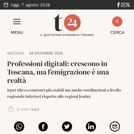
Oggi,
7 agosto 2026
MENU
CERCA
IL QUOTIDIANO ECONOMICO TOSCANO
MESTIERI
04 DICEMBRE 2025
Professioni digitali: crescono in
Toscana, ma l’emigrazione è una
realtà
Irpet rileva contratti più stabili ma anche retribuzioni a livello
regionale inferiori rispetto alle regioni leader.
2
min read