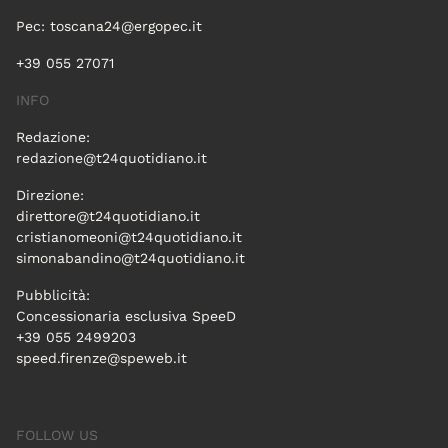
Pec:
toscana24@ergopec.it
+39 055 27071
INFO
Redazione:
redazione@t24quotidiano.it
Direzione:
direttore@t24quotidiano.it
cristianomeoni@t24quotidiano.it
simonabandino@t24quotidiano.it
Pubblicità:
Concessionaria esclusiva SpeeD
+39 055 2499203
speed.firenze@speweb.it
FOLLOW US