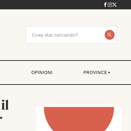
I
OPINIONI
PROVINCE
▾
il
r