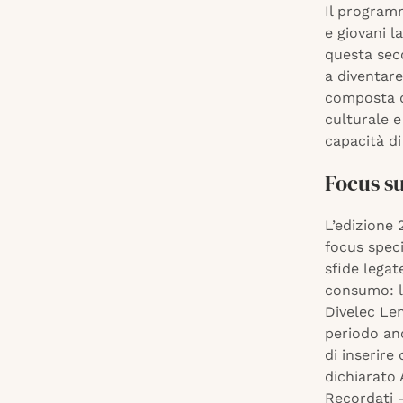
Il programm
e giovani la
questa seco
a diventar
composta d
culturale e
capacità di
Focus su
L’edizione
focus spec
sfide legat
consumo: l
Divelec Le
periodo anc
di inserire
dichiarato
Recordati 