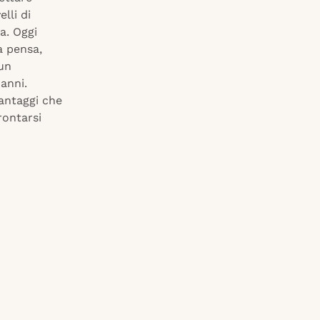
lli di
a. Oggi
a pensa,
 un
anni.
antaggi che
rontarsi