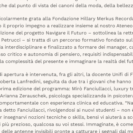
che dal punto di vista dei canoni della moda, della bellezz
icolarmente grata alla Fondazione Hillary Merkus Recorda
il proprio impegno a realizzare insieme al nostro Ateneo
zione del progetto Navigare il Futuro – sottolinea la rett
Petrucci – si tratta di un percorso formativo fondato sul
 interdisciplinare e finalizzato a formare dei manager, c
nso critico e autonomia di pensiero, requisiti indispensabil
la complessità del presente e immaginare la realtà del fut
i apertura è intervenuta, fra gli altri, la docente Unifi di F
oberta Lanfredini, seguita da due tra i giovani che hanno
prima edizione del programma: Mirò Fanciullacci, luxury t
 Arianna Zerauschek, psicologa specializzanda in psicoter
comportamentale con esperienza clinica ed educativa. “Nav
 detto Fanciullacci, rivolgendosi ai nuovi studenti – non
 insegnarvi nozioni tecniche o skills, bensì vi aiuterà a sc
 più prezioso, qualcosa su voi stessi. Immaginate, è come
delle antenne invisibili pronte a catturare i segnali dal 