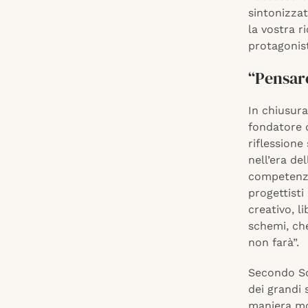
sintonizza
la vostra r
protagonist
“Pensare
In chiusur
fondatore d
riflessione
nell’era de
competenza
progettisti
creativo, l
schemi, che
non farà”.
Secondo So
dei grandi 
maniera mol