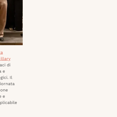
ta
illary
aci di
a e
ici. Il
giornata
ione
e e
plicabile