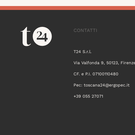
CONTATTI
T24 S.r.l.
Via Valfonda 9, 50123, Firenz
CF. e P.I. 07100110480
Pec:
toscana24@ergopec.it
+39 055 27071