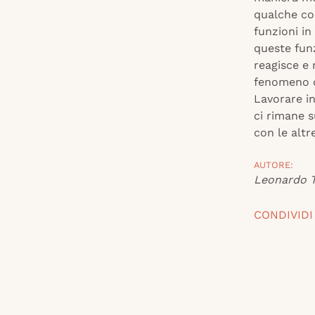
qualche cos
funzioni in
queste funz
reagisce e
fenomeno c
Lavorare i
ci rimane s
con le altr
AUTORE:
Leonardo T
CONDIVIDI