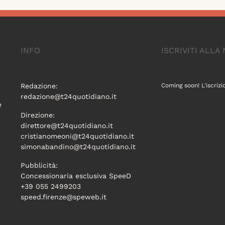
INFO
ISCRIVITI ALL
Redazione:
Coming soon! L'iscrizi
redazione@t24quotidiano.it
e
Direzione:
direttore@t24quotidiano.it
cristianomeoni@t24quotidiano.it
simonabandino@t24quotidiano.it
Pubblicità:
Concessionaria esclusiva SpeeD
+39 055 2499203
speed.firenze@speweb.it