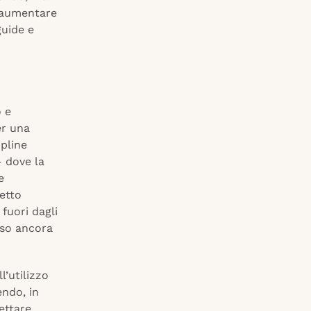
, aumentare
guide e
o e
er una
ipline
– dove la
e
petto
fuori dagli
esso ancora
’utilizzo
endo, in
ettare