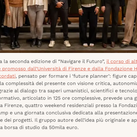
ia la seconda edizione di “Navigare il Futuro”,
il corso di al
promosso dall’Università di Firenze e dalla Fondazione H
ordati
, pensato per formare i ‘future planner’: figure cap
la complessità del presente con visione critica, autonomi
grazie al dialogo tra saperi umanistici, scientifici e tecnolog
rmativo, articolato in 125 ore complessive, prevede una 
 a Firenze, quattro weekend residenziali presso la Fondaz
p e una giornata conclusiva dedicata alla presentazion
 dei progetti. Il gruppo autore dell’idea più originale e ap
a borsa di studio da 50mila euro.