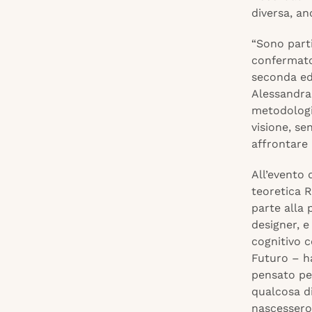
diversa, an
“Sono part
confermato 
seconda edi
Alessandra 
metodologia
visione, se
affrontare 
All’evento d
teoretica R
parte alla 
designer, e
cognitivo 
Futuro – ha
pensato per
qualcosa di
nascessero 