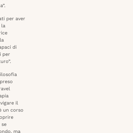
a”.
ti per aver
 la
rice
la
apaci di
i per
uro”.
ilosofia
 preso
ravel
apia
igare il
 è un corso
oprire
 se
mondo, ma