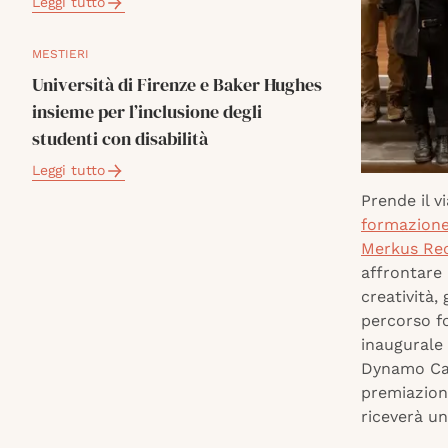
Leggi tutto
MESTIERI
Università di Firenze e Baker Hughes
insieme per l’inclusione degli
studenti con disabilità
Leggi tutto
Prende il v
formazione 
Merkus Rec
affrontare 
creatività, 
percorso fo
inaugurale
Dynamo Cam
premiazione
riceverà un