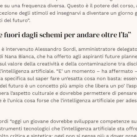
te su una frequenza diversa. Questo è il potere del corso
icezione degli stimoli ed insegnarvi a diventare un giorno 
i del futuro”.
 fuori dagli schemi per andare oltre l’Ia”
a è intervenuto Alessandro Sordi, amministratore delegat
i Nana Bianca, che ha offerto agli aspiranti future plann
 sul valore della creatività e della contaminazione tra disc
ll’intelligenza artificiale. “E’ un momento – ha affermato 
 specifica sul saper fare un’esatta cosa non basta: esser
 del futuro è un concetto più ampio che libera un po’ l’as
ibera l’aspetto culturale e dovrebbe permettere di pensare 
 è l’unica cosa forse che l’intelligenza artificiale per ad
rdi “oggi un giovane dovrebbe sviluppare competenze sull
strumenti tecnologici che l’intelligenza artificiale sta offr
to critica e sintetica: oggi non si pensa più a dover prog