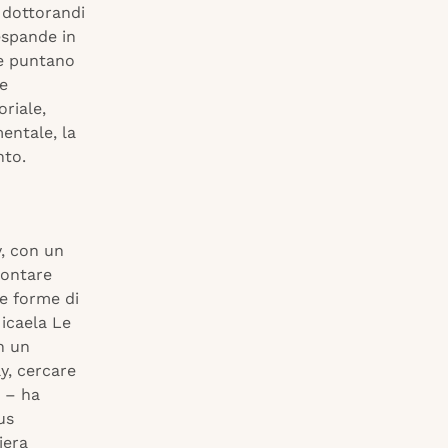
, dottorandi
 espande in
he puntano
ne
riale,
mentale, la
nto.
y, con un
rontare
ve forme di
icaela Le
n un
y, cercare
e – ha
us
iera