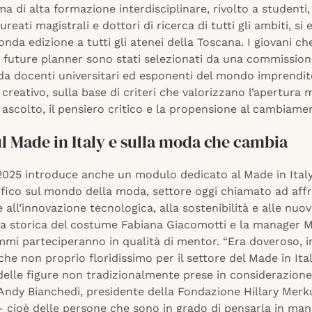
a di alta formazione interdisciplinare, rivolto a studenti
ureati magistrali e dottori di ricerca di tutti gli ambiti, si
nda edizione a tutti gli atenei della Toscana. I giovani c
e future planner sono stati selezionati da una commissio
a docenti universitari ed esponenti del mondo imprendito
 creativo, sulla base di criteri che valorizzano l’apertura 
 ascolto, il pensiero critico e la propensione al cambiame
l Made in Italy e sulla moda che cambia
 2025 introduce anche un modulo dedicato al Made in Ital
ifico sul mondo della moda, settore oggi chiamato ad aff
e all’innovazione tecnologica, alla sostenibilità e alle nuo
a storica del costume Fabiana Giacomotti e la manager M
mmi parteciperanno in qualità di mentor. “Era doveroso, i
he non proprio floridissimo per il settore del Made in Ital
 delle figure non tradizionalmente prese in considerazion
 Andy Bianchedi, presidente della Fondazione Hillary Merk
– cioè delle persone che sono in grado di pensarla in man