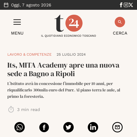
Oggi,
7 agosto 2026
MENU
CERCA
IL QUOTIDIANO ECONOMICO TOSCANO
LAVORO & COMPETENZE
25 LUGLIO 2024
Its, MITA Academy apre una nuova
sede a Bagno a Ripoli
L’Istituto avrà in concessione l’immobile per 10 anni, per
riqualificarlo 300mila euro del Pnrr. Al piano terra le aule, al
primo la foresteria.
3
min read