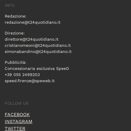
INFO
Redazione:
redazione@t24quotidiano.it
Direzione:
direttore@t24quotidiano.it
cristianomeoni@t24quotidiano.it
simonabandino@t24quotidiano.it
Pubblicità:
Concessionaria esclusiva SpeeD
+39 055 2499203
speed.firenze@speweb.it
FOLLOW US
FACEBOOK
INSTAGRAM
TWITTER