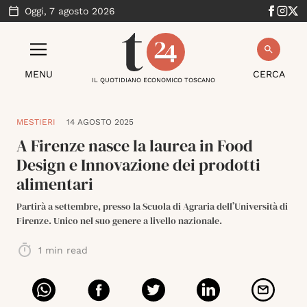
Oggi,
7 agosto 2026
MENU
CERCA
IL QUOTIDIANO ECONOMICO TOSCANO
MESTIERI
14 AGOSTO 2025
A Firenze nasce la laurea in Food
Design e Innovazione dei prodotti
alimentari
Partirà a settembre, presso la Scuola di Agraria dell’Università di
Firenze. Unico nel suo genere a livello nazionale.
1
min read