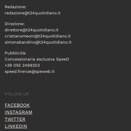
Redazione:
redazione@t24quotidiano.it
Direzione:
direttore@t24quotidiano.it
cristianomeoni@t24quotidiano.it
simonabandino@t24quotidiano.it
Pubblicità:
Concessionaria esclusiva SpeeD
+39 055 2499203
speed.firenze@speweb.it
FOLLOW US
FACEBOOK
INSTAGRAM
TWITTER
LINKEDIN