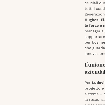
cruciali du
tutti i cos
generazion
Hughes, El
le forze e
manageriale
supportare 
per busines
che guarda
innovazion
L’union
azienda
Per
Ludovi
progetto è 
sistema – d
la responsa