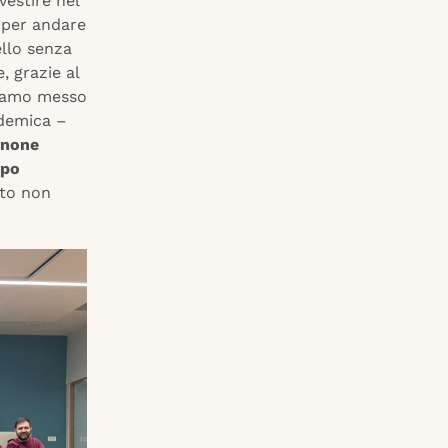
vestire nel
i per andare
ello senza
, grazie al
biamo messo
ademica –
gnone
ppo
ito non