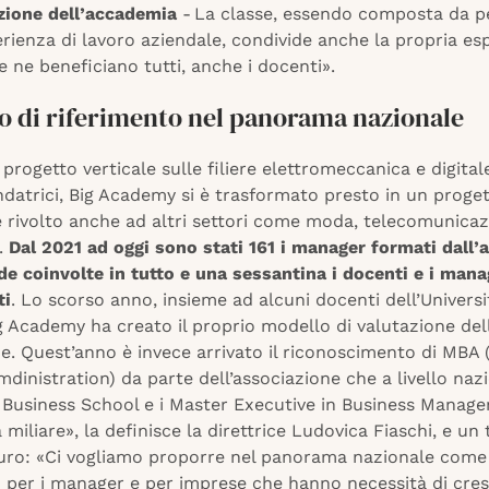
azione dell’accademia
- La classe, essendo composta da p
ienza di lavoro aziendale, condivide anche la propria es
 ne beneficiano tutti, anche i docenti».
o di riferimento nel panorama nazionale
rogetto verticale sulle filiere elettromeccanica e digital
datrici, Big Academy si è trasformato presto in un proge
 rivolto anche ad altri settori come moda, telecomunicaz
a.
Dal 2021 ad oggi sono stati 161 i manager formati dall’
de coinvolte in tutto e una sessantina i docenti e i mana
ti
. Lo scorso anno, insieme ad alcuni docenti dell’Universi
g Academy ha creato il proprio modello di valutazione del
. Quest’anno è invece arrivato il riconoscimento di MBA 
dinistration) da parte dell’associazione che a livello naz
e Business School e i Master Executive in Business Manag
 miliare», la definisce la direttrice Ludovica Fiaschi, e u
uturo: «Ci vogliamo proporre nel panorama nazionale come
o per i manager e per imprese che hanno necessità di cre