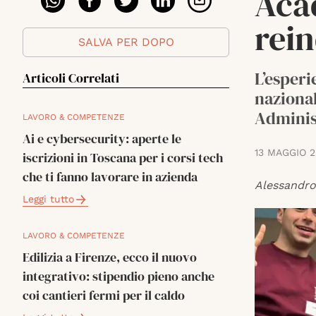
Aca
rein
SALVA PER DOPO
L’esperi
Articoli Correlati
nazional
Adminis
LAVORO & COMPETENZE
Ai e cybersecurity: aperte le
13 MAGGIO 
iscrizioni in Toscana per i corsi tech
che ti fanno lavorare in azienda
Alessandr
Leggi tutto
LAVORO & COMPETENZE
Edilizia a Firenze, ecco il nuovo
integrativo: stipendio pieno anche
coi cantieri fermi per il caldo