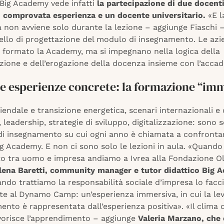
 Big Academy vede infatti
la partecipazione di due docenti
 comprovata esperienza e un docente universitario.
«E l
 non avviene solo durante la lezione – aggiunge Fiaschi
ivello di progettazione del modulo di insegnamento. Le az
 formato la Academy, ma si impegnano nella logica della
zione e dell’erogazione della docenza insieme con l’acca
le esperienze concrete: la formazione “im
iendale e transizione energetica, scenari internazionali e
, leadership, strategie di sviluppo, digitalizzazione: sono 
 di insegnamento su cui ogni anno è chiamata a confrontar
ig Academy. E non ci sono solo le lezioni in aula. «Quand
to tra uomo e impresa andiamo a Ivrea alla Fondazione Oli
lena Baretti, community manager e tutor didattico Big 
ndo trattiamo la responsabilità sociale d’impresa lo fac
te al Dynamo Camp: un’esperienza immersiva, in cui la le
ento è rappresentata dall’esperienza positiva». «Il clima 
avorisce l’apprendimento – aggiunge
Valeria Marzano, che