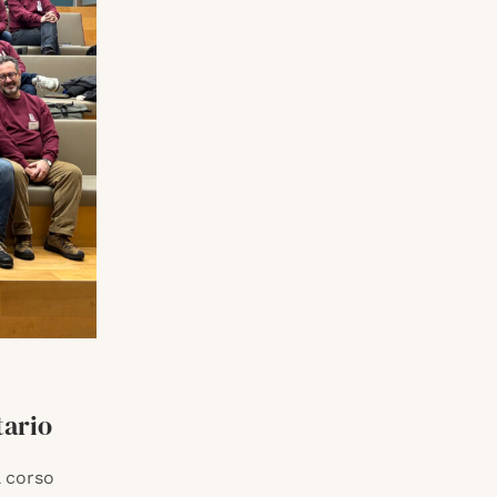
tario
 corso