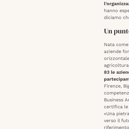
l’organizz
hanno esper
diciamo che
Un punt
Nata come p
aziende fon
orizzontale
agricoltur
83 le azien
partecipan
Firenze, Bi
competenze
Business Am
certifica l
«Una pietra
verso il f
riferiment