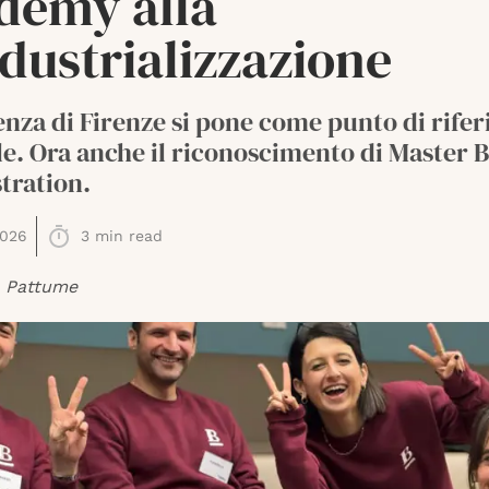
demy alla
dustrializzazione
enza di Firenze si pone come punto di rife
e. Ora anche il riconoscimento di Master 
tration.
2026
3
min read
o Pattume