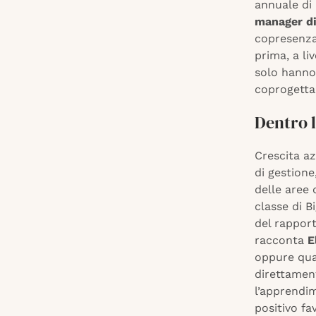
annuale di
manager di
copresenza
prima, a l
solo hanno
coprogetta
Dentro 
Crescita az
di gestione
delle aree
classe di B
del rappor
racconta
E
oppure qua
direttamen
l’apprendim
positivo f