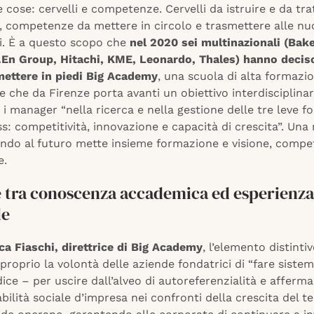
e cose: cervelli e competenze. Cervelli da istruire e da tr
ti, competenze da mettere in circolo e trasmettere alle nu
i. È a questo scopo che
nel 2020 sei multinazionali (Bak
.En Group, Hitachi, KME, Leonardo, Thales) hanno deciso
 mettere in piedi Big Academy
, una scuola di alta formazi
 che da Firenze porta avanti un obiettivo interdisciplinar
i manager “nella ricerca e nella gestione delle tre leve 
s: competitività, innovazione e capacità di crescita”. Una
ndo al futuro mette insieme formazione e visione, compe
e.
e tra conoscenza accademica ed esperienza
le
ca Fiaschi, direttrice di Big Academy
, l’elemento distintiv
proprio la volontà delle aziende fondatrici di “fare sistem
ice – per uscire dall’alveo di autoreferenzialità e afferma
bilità sociale d’impresa nei confronti della crescita del ter