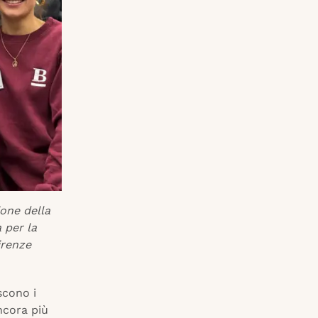
ione della
 per la
irenze
scono i
ncora più