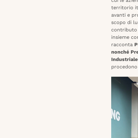
cui le azie
territorio 
avanti e p
scopo di lu
contributo
insieme co
racconta
P
nonché Pre
Industrial
procedono 