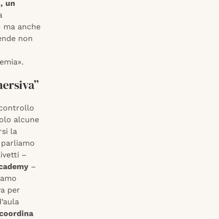
, un
a
 – ma anche
iende non
demia».
mersiva”
 controllo
solo alcune
si la
o parliamo
vetti –
Academy
–
ciamo
va per
d’aula
 coordina