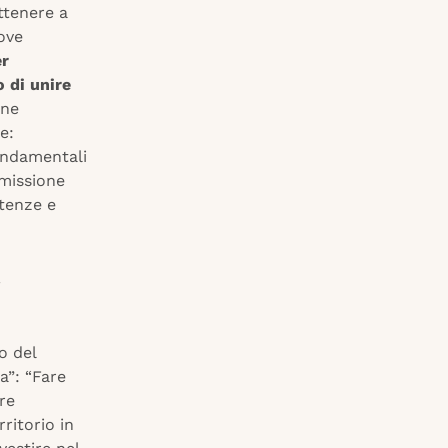
attenere a
ove
er
 di unire
one
e:
fondamentali
 missione
tenze e
o del
a”: “Fare
re
ritorio in