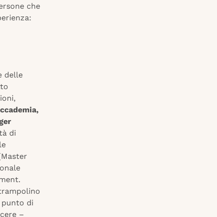
ersone che
perienza:
e delle
tto
ioni,
accademia,
ger
tà di
le
(Master
ionale
ement.
n trampolino
 punto di
scere –