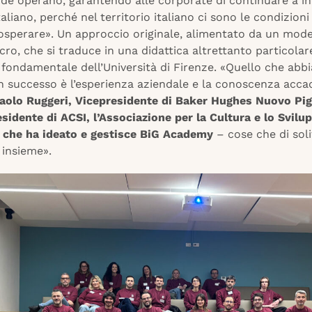
nde operano, garantendo alle corporate di continuare a in
italiano, perché nel territorio italiano ci sono le condizion
rosperare». Un approccio originale, alimentato da un mod
cro, che si traduce in una didattica altrettanto particolare
 fondamentale dell’Università di Firenze. «Quello che ab
n successo è l’esperienza aziendale e la conoscenza acc
aolo Ruggeri, Vicepresidente di Baker Hughes Nuovo Pi
sidente di ACSI, l’Associazione per la Cultura e lo Svilu
e che ha ideato e gestisce BiG Academy
– cose che di sol
insieme».