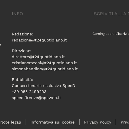
INFO
ISCRIVITI ALL
Redazione:
Coming soon! L'iscrizi
redazione@t24quotidiano.it
e
Direzione:
direttore@t24quotidiano.it
cristianomeoni@t24quotidiano.it
simonabandino@t24quotidiano.it
Pubblicità:
Concessionaria esclusiva SpeeD
+39 055 2499203
speed.firenze@speweb.it
Note legali
Informativa sui cookie
Privacy Policy
Priv