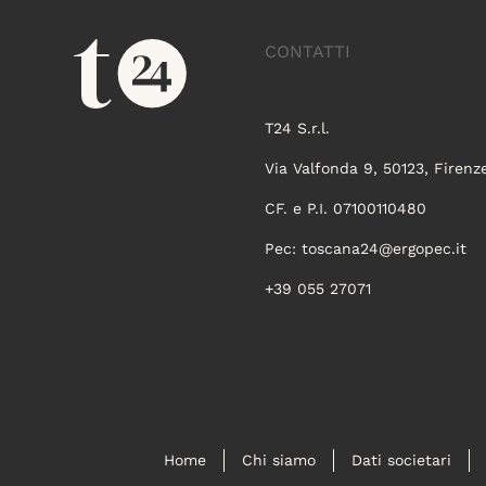
CONTATTI
T24 S.r.l.
Via Valfonda 9, 50123, Firenz
CF. e P.I. 07100110480
Pec:
toscana24@ergopec.it
+39 055 27071
Home
Chi siamo
Dati societari