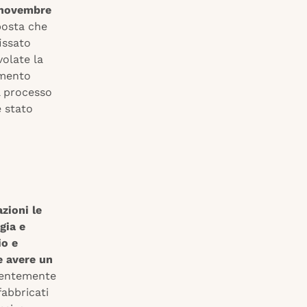
5 novembre
posta che
issato
volate la
imento
l processo
e stato
zioni le
gia e
io e
e avere un
dentemente
fabbricati