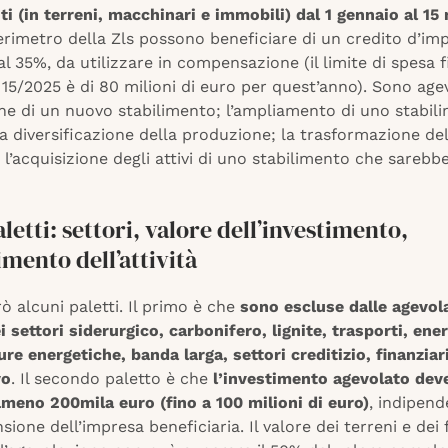
ti (in terreni, macchinari e immobili) dal 1 gennaio al 1
erimetro della Zls possono beneficiare di un credito d’im
al 35%, da utilizzare in compensazione (il limite di spesa f
 15/2025 è di 80 milioni di euro per quest’anno). Sono age
one di un nuovo stabilimento; l’ampliamento di uno stabil
la diversificazione della produzione; la trasformazione de
 l’acquisizione degli attivi di uno stabilimento che sarebb
aletti: settori, valore dell’investimento,
mento dell’attività
ò alcuni paletti. Il primo è che
sono escluse dalle agevola
 settori siderurgico, carbonifero, lignite, trasporti, ener
ure energetiche, banda larga, settori creditizio, finanziar
vo
. Il secondo paletto è che
l’investimento agevolato dev
lmeno 200mila euro (fino a 100 milioni di euro)
, indipen
sione dell’impresa beneficiaria. Il valore dei terreni e dei 