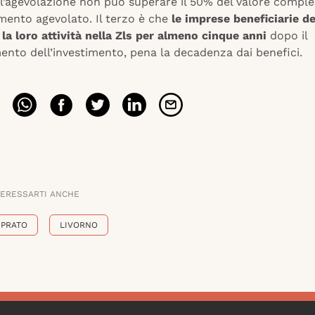
l’agevolazione non può superare il 50% del valore comple
imento agevolato. Il terzo è che
le imprese beneficiarie d
la loro attività nella Zls per almeno cinque anni
dopo il
nto dell’investimento, pena la decadenza dai benefici.
TERESSARTI ANCHE
PRATO
LIVORNO