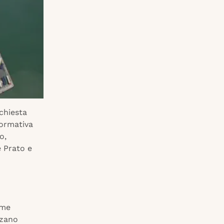
ichiesta
normativa
o,
e Prato e
ime
zzano