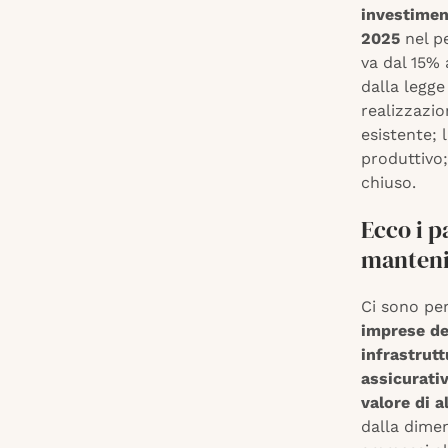
investimen
2025
nel p
va dal 15% 
dalla legge
realizzazi
esistente; 
produttivo;
chiuso.
Ecco i p
manteni
Ci sono per
imprese dei
infrastrutt
assicurati
valore di a
dalla dimen