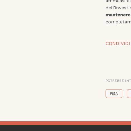
ammessi al
dell’invest
mantenere 
completame
CONDIVIDI
POTREBBE IN
PISA