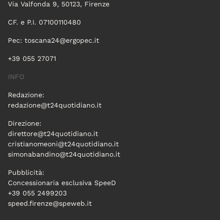
Via Valfonda 9, 50123, Firenze
CF. e P.I. 07100110480
Pec:
toscana24@ergopec.it
+39 055 27071
INFO
Redazione:
redazione@t24quotidiano.it
Direzione:
direttore@t24quotidiano.it
cristianomeoni@t24quotidiano.it
simonabandino@t24quotidiano.it
Pubblicità:
Concessionaria esclusiva SpeeD
+39 055 2499203
speed.firenze@speweb.it