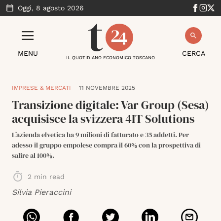
Oggi,
8 agosto 2026
MENU
CERCA
IL QUOTIDIANO ECONOMICO TOSCANO
IMPRESE & MERCATI
11 NOVEMBRE 2025
Transizione digitale: Var Group (Sesa)
acquisisce la svizzera 4IT Solutions
L’azienda elvetica ha 9 milioni di fatturato e 35 addetti. Per
adesso il gruppo empolese compra il 60% con la prospettiva di
salire al 100%.
2
min read
Silvia Pieraccini