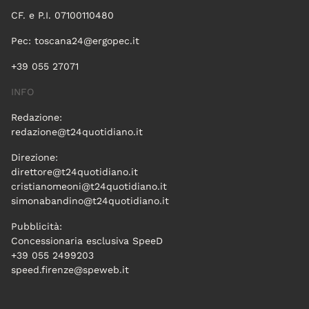
CF. e P.I. 07100110480
Pec:
toscana24@ergopec.it
+39 055 27071
INFO
Redazione:
redazione@t24quotidiano.it
Direzione:
direttore@t24quotidiano.it
cristianomeoni@t24quotidiano.it
simonabandino@t24quotidiano.it
Pubblicità:
Concessionaria esclusiva SpeeD
+39 055 2499203
speed.firenze@speweb.it