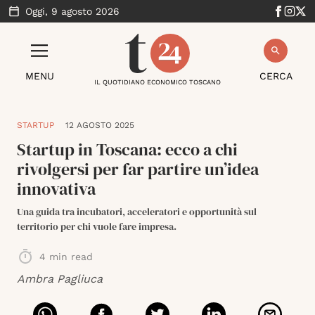
Oggi,
9 agosto 2026
MENU
CERCA
IL QUOTIDIANO ECONOMICO TOSCANO
STARTUP
12 AGOSTO 2025
Startup in Toscana: ecco a chi
rivolgersi per far partire un’idea
innovativa
Una guida tra incubatori, acceleratori e opportunità sul
territorio per chi vuole fare impresa.
4
min read
Ambra Pagliuca