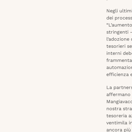
Negli ultim
dei process
“L’aumento 
stringenti 
l’adozione 
tesorieri s
interni deb
frammentazi
automazion
efficienza e
La partner
affermano 
Mangiavacch
nostra stra
tesoreria a
ventimila i
ancora più 