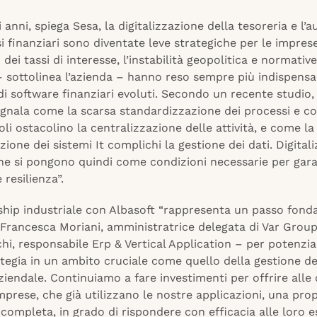
i anni, spiega Sesa, la digitalizzazione della tesoreria e l
i finanziari sono diventate leve strategiche per le imprese
dei tassi di interesse, l’instabilità geopolitica e normative
– sottolinea l’azienda – hanno reso sempre più indispensa
di software finanziari evoluti. Secondo un recente studio, 
egnala come la scarsa standardizzazione dei processi e co
oli ostacolino la centralizzazione delle attività, e come la
one dei sistemi It complichi la gestione dei dati. Digital
e si pongono quindi come condizioni necessarie per gara
 resilienza”.
ship industriale con Albasoft “rappresenta un passo fon
Francesca Moriani, amministratrice delegata di Var Group
i, responsabile Erp & Vertical Application – per potenzia
tegia in un ambito cruciale come quello della gestione de
ziendale. Continuiamo a fare investimenti per offrire alle 
mprese, che già utilizzano le nostre applicazioni, una pro
completa, in grado di rispondere con efficacia alle loro e