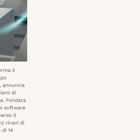
erma il
ppo
p, annuncia
ismi di
le. Fondata
ni software
erso il
o ricavi di
 di 14