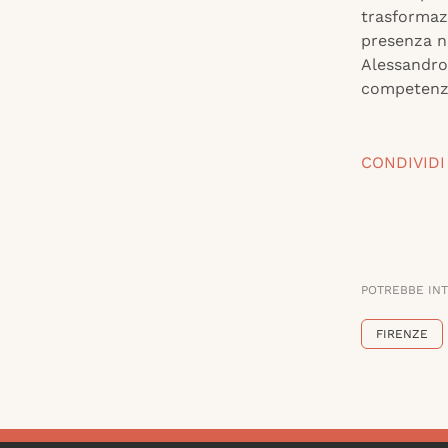
trasformazi
presenza ne
Alessandro
competenze 
CONDIVIDI
POTREBBE IN
FIRENZE