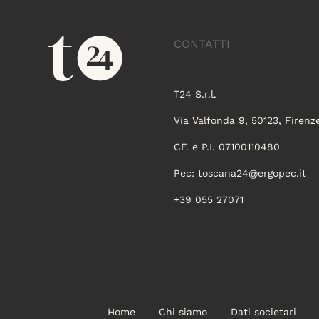
CONTATTI
T24 S.r.l.
Via Valfonda 9, 50123, Firenz
CF. e P.I. 07100110480
Pec:
toscana24@ergopec.it
+39 055 27071
Home
Chi siamo
Dati societari