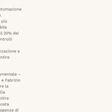
’automazione
.
 più
bile
il 20% dei
ntrolli
izzazione e
ntire
damentale –
 e Fabrizio
re la
lla
oltre
posta
sigenze di