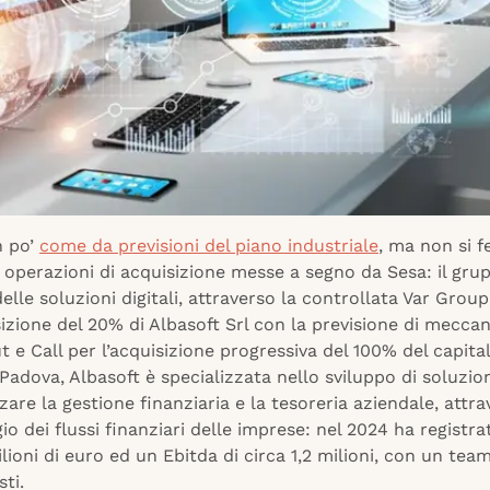
n po’
come da previsioni del piano industriale
, ma non si f
 operazioni di acquisizione messe a segno da Sesa: il gru
lle soluzioni digitali, attraverso la controllata Var Grou
sizione del 20% di Albasoft Srl con la previsione di meccan
 e Call per l’acquisizione progressiva del 100% del capita
Padova, Albasoft è specializzata nello sviluppo di soluzio
zare la gestione finanziaria e la tesoreria aziendale, attrav
o dei flussi finanziari delle imprese: nel 2024 ha registrat
ilioni di euro ed un Ebitda di circa 1,2 milioni, con un team
sti.