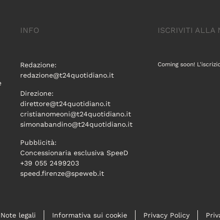
INFO
ISCRIVITI ALL
Redazione:
Coming soon! L'iscrizi
redazione@t24quotidiano.it
e
Direzione:
direttore@t24quotidiano.it
cristianomeoni@t24quotidiano.it
simonabandino@t24quotidiano.it
Pubblicità:
Concessionaria esclusiva SpeeD
+39 055 2499203
speed.firenze@speweb.it
Note legali
Informativa sui cookie
Privacy Policy
Priv