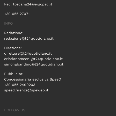
Pec:
toscana24@ergopec.it
+39 055 27071
INFO
Redazione:
redazione@t24quotidiano.it
Direzione:
direttore@t24quotidiano.it
cristianomeoni@t24quotidiano.it
simonabandino@t24quotidiano.it
Pubblicità:
Concessionaria esclusiva SpeeD
+39 055 2499203
speed.firenze@speweb.it
FOLLOW US