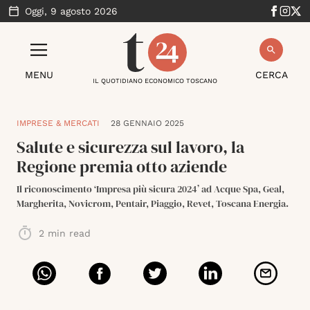
Oggi,
9 agosto 2026
MENU
CERCA
IL QUOTIDIANO ECONOMICO TOSCANO
IMPRESE & MERCATI
28 GENNAIO 2025
Salute e sicurezza sul lavoro, la
Regione premia otto aziende
Il riconoscimento ‘Impresa più sicura 2024’ ad Acque Spa, Geal,
Margherita, Novicrom, Pentair, Piaggio, Revet, Toscana Energia.
2
min read