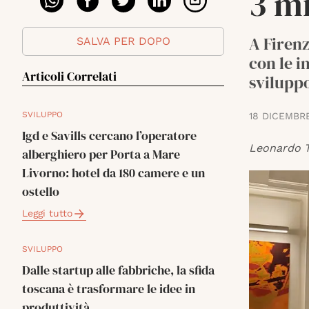
3 mi
A Firenz
SALVA PER DOPO
con le i
Articoli Correlati
svilupp
SVILUPPO
18 DICEMBR
Igd e Savills cercano l’operatore
Leonardo T
alberghiero per Porta a Mare
Livorno: hotel da 180 camere e un
ostello
Leggi tutto
SVILUPPO
Dalle startup alle fabbriche, la sfida
toscana è trasformare le idee in
produttività