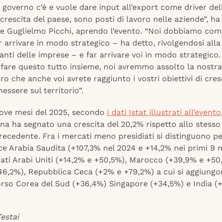
il governo c’è e vuole dare input all’export come driver del
crescita del paese, sono posti di lavoro nelle aziende”, h
nte Guglielmo Picchi, aprendo l’evento. “Noi dobbiamo com
 arrivare in modo strategico – ha detto, rivolgendosi alla
nti delle imprese – e far arrivare voi in modo strategico
 fare questo tutto insieme, noi avremmo assolto la nostra
ro che anche voi avrete raggiunto i vostri obiettivi di cres
essere sul territorio”.
nove mesi del 2025, secondo
i dati Istat illustrati all’evento
na ha segnato una crescita del 20,2% rispetto allo stesso
recedente. Fra i mercati meno presidiati si distinguono p
e Arabia Saudita (+107,3% nel 2024 e +14,2% nei primi 9 m
ati Arabi Uniti (+14,2% e +50,5%), Marocco (+39,9% e +50
+46,2%), Repubblica Ceca (+2% e +79,2%) a cui si aggiung
orso Corea del Sud (+36,4%) Singapore (+34,5%) e India (
estai