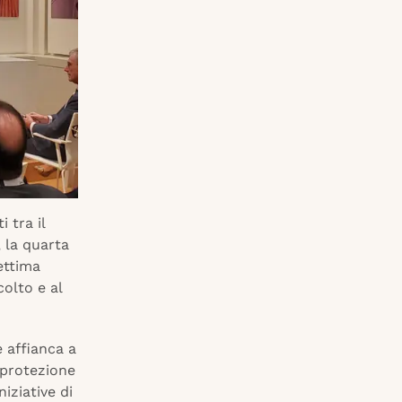
 tra il
 la quarta
ettima
colto e al
 affianca a
, protezione
iziative di