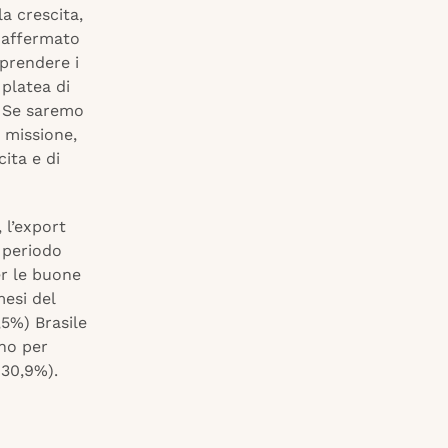
la crescita,
a affermato
prendere i
 platea di
. Se saremo
 missione,
cita e di
, l’export
 periodo
er le buone
esi del
,5%) Brasile
ono per
+30,9%).