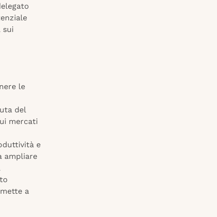
delegato
tenziale
 sui
nere le
uta del
ui mercati
duttività e
ca ampliare
a
rto
 mette a