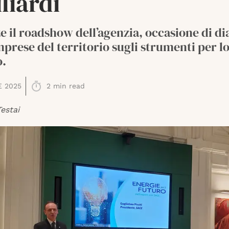
liardi
e il roadshow dell’agenzia, occasione di di
mprese del territorio sugli strumenti per l
o.
E 2025
2
min read
estai