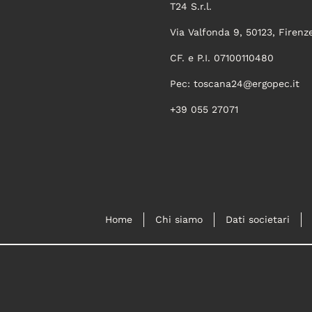
T24 S.r.l.
Via Valfonda 9, 50123, Firenz
CF. e P.I. 07100110480
Pec:
toscana24@ergopec.it
+39 055 27071
Home
Chi siamo
Dati societari