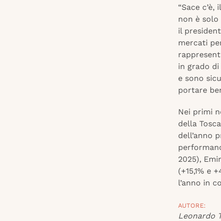
“Sace c’è, 
non è solo 
il preside
mercati per
rappresenta
in grado di
e sono sicu
portare ben
Nei primi 
della Tosca
dell’anno p
performanc
2025), Emir
(+15,1% e 
l’anno in c
AUTORE:
Leonardo T