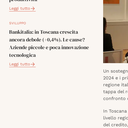
Leggi tutto
SVILUPPO
Bankitalia: in Toscana crescita
ancora debole (+0,4%). Le cause?
Aziende piccole e poca innovazione
tecnologica
Leggi tutto
Un sostegno
2024 e i pr
regione ita
tappa del r
confronto d
In Toscana
livello reg
del credito