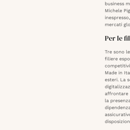
business ma
Michele Pig
inespresso,
mercati glo
Per le f
Tre sono le
filiere esp
competitivi
Made in Ita
esteri. La 
digitalizza
affrontare 
la presenza
dipendenza
assicurati
disposizion