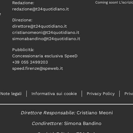
Redazione:
Coming soon! L'iscrizi
redazione@t24quotidiano.it
e
Direzione:
direttore@t24quotidiano.it
cristianomeoni@t24quotidiano.it
simonabandino@t24quotidiano.it
Pubblicità:
Concessionaria esclusiva SpeeD
+39 055 2499203
speed.firenze@speweb.it
Note legali
Informativa sui cookie
Privacy Policy
Priv
Direttore Responsabile:
Cristiano Meoni
Condirettore:
Simona Bandino