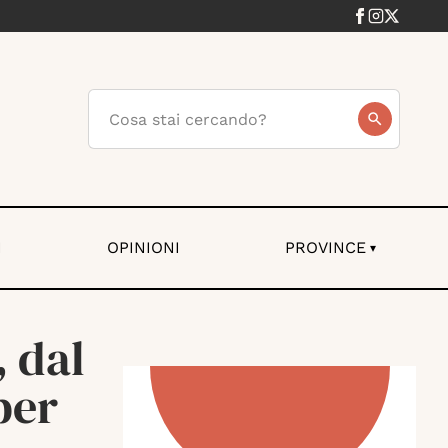
I
OPINIONI
PROVINCE
▾
 dal
per