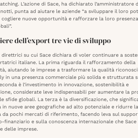
tching. L’azione di Sace, ha dichiarato l’amministratore 
notti, punta ad aiutare le aziende “a sviluppare il loro po
 cogliere nuove opportunità e rafforzare la loro presenza
bali”.
iliere dell’export tre vie di sviluppo
 direttrici su cui Sace dichiara di voler continuare a soste
ortatrici italiane. La prima riguarda il rafforzamento della
tà, aiutando le imprese a trasformare la qualità riconosci
ly in una presenza commerciale più solida e strutturata s
seconda è l’investimento in innovazione, sostenibilità e
zione, considerate leve indispensabili per aumentare la pro
le sfide globali. La terza è la diversificazione, che signifi
 in nuove aree geografiche ad alto potenziale e ridurre l
 da pochi mercati di riferimento, facendo leva sul suppo
vo-finanziario e sulla conoscenza internazionale che Sace
e delle imprese.