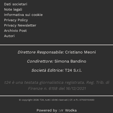
Dati societari
Note legali
Informativa sui cookie
Privacy Policy
Privacy Newsletter
Archivio Post
Autori
Direttore Responsabile:
Cristiano Meoni
Condirettore:
Simona Bandino
Società Editrice:
T24 S.r.l.
t24 è una testata giornalistica registrata. Reg. Trib. di
Firenze n. 6158 del 16/12/2021
© copyright
2026
T24, tutti i diritti riservati | CF. e P.I. 07100110480
Powered by
Wodka