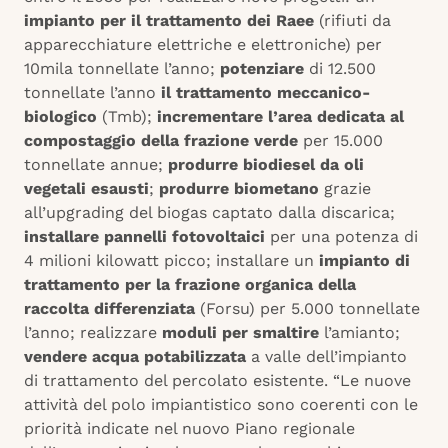
impianto per il trattamento dei Raee
(rifiuti da
apparecchiature elettriche e elettroniche) per
10mila tonnellate l’anno;
potenziare
di 12.500
tonnellate l’anno
il trattamento meccanico-
biologico
(Tmb);
incrementare l’area dedicata al
compostaggio della frazione verde
per 15.000
tonnellate annue;
produrre biodiesel da oli
vegetali esausti
;
produrre biometano
grazie
all’upgrading del biogas captato dalla discarica;
installare pannelli fotovoltaici
per una potenza di
4 milioni kilowatt picco; installare un
impianto di
trattamento per la frazione organica della
raccolta differenziata
(Forsu) per 5.000 tonnellate
l’anno; realizzare
moduli per smaltire
l’amianto;
vendere acqua potabilizzata
a valle dell’impianto
di trattamento del percolato esistente. “Le nuove
attività del polo impiantistico sono coerenti con le
priorità indicate nel nuovo Piano regionale