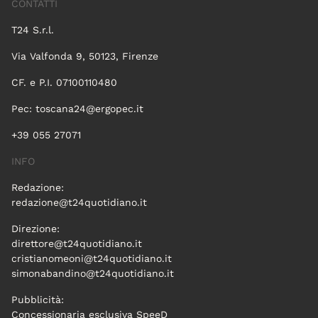
CONTATTI
T24 S.r.l.
Via Valfonda 9, 50123, Firenze
CF. e P.I. 07100110480
Pec:
toscana24@ergopec.it
+39 055 27071
INFO
Redazione:
redazione@t24quotidiano.it
Direzione:
direttore@t24quotidiano.it
cristianomeoni@t24quotidiano.it
simonabandino@t24quotidiano.it
Pubblicità:
Concessionaria esclusiva SpeeD