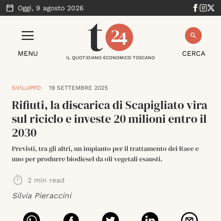
Oggi,
9 agosto 2026
MENU
CERCA
IL QUOTIDIANO ECONOMICO TOSCANO
SVILUPPO
19 SETTEMBRE 2025
Rifiuti, la discarica di Scapigliato vira
sul riciclo e investe 20 milioni entro il
2030
Previsti, tra gli altri, un impianto per il trattamento dei Raee e
uno per produrre biodiesel da oli vegetali esausti.
2
min read
Silvia Pieraccini