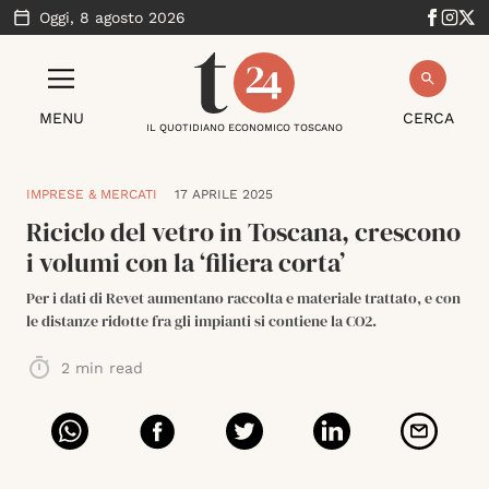
Oggi,
8 agosto 2026
MENU
CERCA
IL QUOTIDIANO ECONOMICO TOSCANO
IMPRESE & MERCATI
17 APRILE 2025
Riciclo del vetro in Toscana, crescono
i volumi con la ‘filiera corta’
Per i dati di Revet aumentano raccolta e materiale trattato, e con
le distanze ridotte fra gli impianti si contiene la CO2.
2
min read