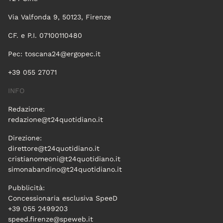
Via Valfonda 9, 50123, Firenze
CF. e P.I. 07100110480
Pec:
toscana24@ergopec.it
+39 055 27071
INFO
Redazione:
redazione@t24quotidiano.it
Direzione:
direttore@t24quotidiano.it
cristianomeoni@t24quotidiano.it
simonabandino@t24quotidiano.it
Pubblicità:
Concessionaria esclusiva SpeeD
+39 055 2499203
speed.firenze@speweb.it