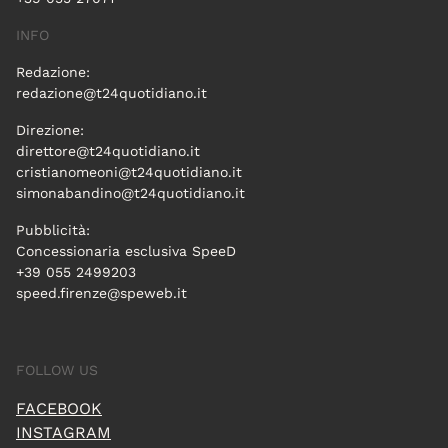
INFO
Redazione:
redazione@t24quotidiano.it
Direzione:
direttore@t24quotidiano.it
cristianomeoni@t24quotidiano.it
simonabandino@t24quotidiano.it
Pubblicità:
Concessionaria esclusiva SpeeD
+39 055 2499203
speed.firenze@speweb.it
FOLLOW US
FACEBOOK
INSTAGRAM