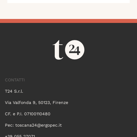
CONTATTI
T24 S.r.l.
Via Valfonda 9, 50123, Firenze
CF. e P.I. 07100110480
Pec:
toscana24@ergopec.it
+39 055 27071