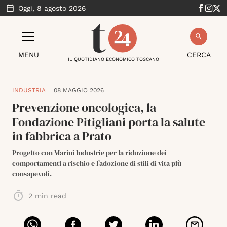
Oggi,
8 agosto 2026
MENU
CERCA
IL QUOTIDIANO ECONOMICO TOSCANO
INDUSTRIA
08 MAGGIO 2026
Prevenzione oncologica, la
Fondazione Pitigliani porta la salute
in fabbrica a Prato
Progetto con Marini Industrie per la riduzione dei
comportamenti a rischio e l’adozione di stili di vita più
consapevoli.
2
min read