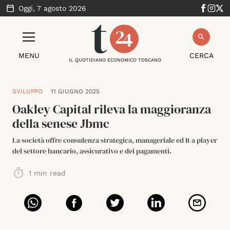
Oggi,
7 agosto 2026
MENU
CERCA
IL QUOTIDIANO ECONOMICO TOSCANO
SVILUPPO
11 GIUGNO 2025
Oakley Capital rileva la maggioranza
della senese Jbmc
La società offre consulenza strategica, manageriale ed It a player
del settore bancario, assicurativo e dei pagamenti.
1
min read