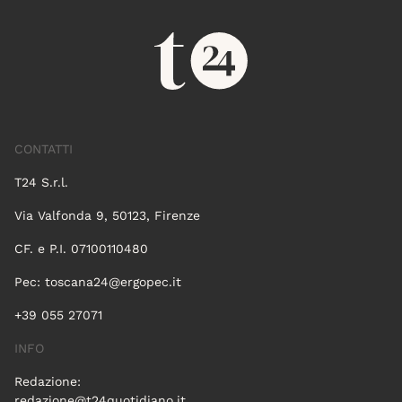
CONTATTI
T24 S.r.l.
Via Valfonda 9, 50123, Firenze
CF. e P.I. 07100110480
Pec:
toscana24@ergopec.it
+39 055 27071
INFO
Redazione:
redazione@t24quotidiano.it