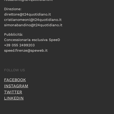
Direzione:
direttore@t24quotidiano.it
cristianomeoni@t24quotidiano.it
simonabandino@t24quotidiano.it
Pubblicità:
Concessionaria esclusiva SpeeD
+39 055 2499203
speed.firenze@speweb.it
FOLLOW US
FACEBOOK
INSTAGRAM
TWITTER
LINKEDIN