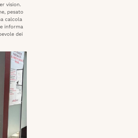
r vision.
me, pesato
ma calcola
 e informa
pevole dei