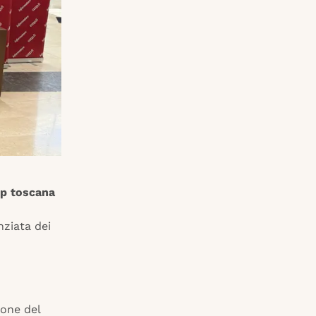
tup toscana
nziata dei
ione del