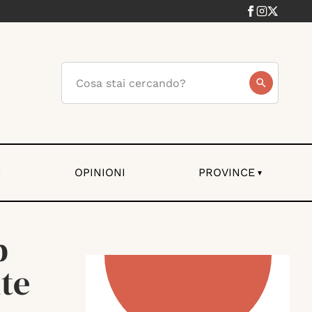
I
OPINIONI
PROVINCE
▾
p
nte