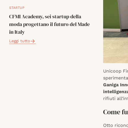
STARTUP
CFMI Academy, sei startup della
moda progettano il futuro del Made
in Italy
Leggi tutto
Unicoop Fir
speriment
Ganiga Inn
intelligenza
rifiuti all
Come fu
Otto ricono