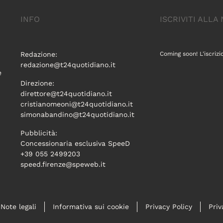
INFO
ISCRIVITI ALL
Redazione:
Coming soon! L'iscrizi
redazione@t24quotidiano.it
e
Direzione:
direttore@t24quotidiano.it
cristianomeoni@t24quotidiano.it
simonabandino@t24quotidiano.it
Pubblicità:
Concessionaria esclusiva SpeeD
+39 055 2499203
speed.firenze@speweb.it
Note legali
Informativa sui cookie
Privacy Policy
Priv