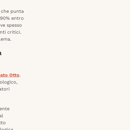
, che punta
l 90% entro
ove spesso
i critici.
lema.
à
eato Otto
.
ologico,
atori
mente
al
tto
logica,