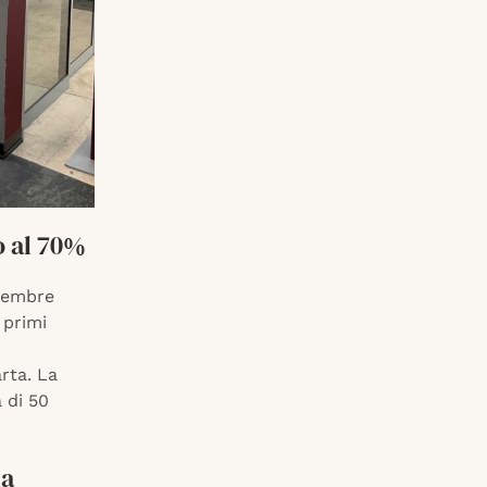
o al 70%
ovembre
 primi
rta. La
 di 50
na