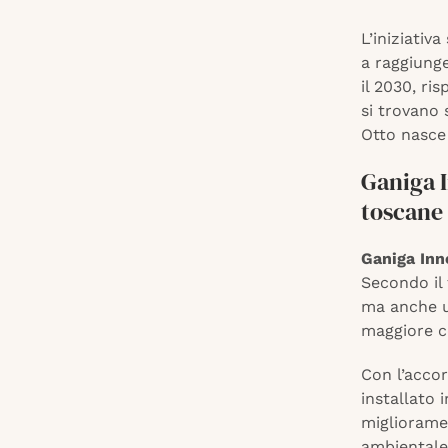
L’iniziativ
a raggiung
il 2030, ri
si trovano 
Otto nasce
Ganiga I
toscane
Ganiga Inn
Secondo il
ma anche un
maggiore c
Con l’acco
installato i
miglioramen
ambientale 