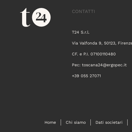
CONTATTI
T24 S.r.l.
Via Valfonda 9, 50123, Firenz
CF. e P.I. 07100110480
Pec:
toscana24@ergopec.it
+39 055 27071
Home
Chi siamo
Dati societari