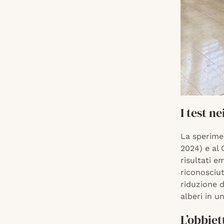
I test n
La sperimen
2024) e al 
risultati e
riconosciut
riduzione d
alberi in u
L’obbiet