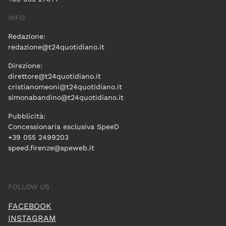
INFO
Redazione:
redazione@t24quotidiano.it
Direzione:
direttore@t24quotidiano.it
cristianomeoni@t24quotidiano.it
simonabandino@t24quotidiano.it
Pubblicità:
Concessionaria esclusiva SpeeD
+39 055 2499203
speed.firenze@speweb.it
FOLLOW US
FACEBOOK
INSTAGRAM