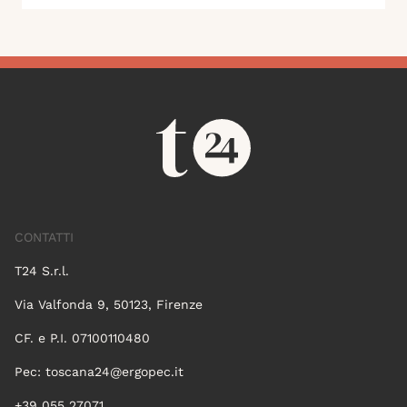
CONTATTI
T24 S.r.l.
Via Valfonda 9, 50123, Firenze
CF. e P.I. 07100110480
Pec:
toscana24@ergopec.it
+39 055 27071