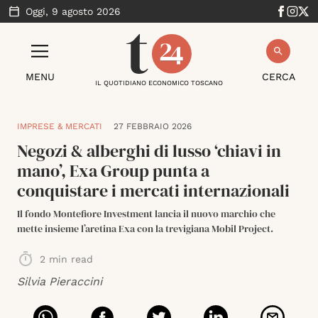
Oggi,
9 agosto 2026
MENU
CERCA
IL QUOTIDIANO ECONOMICO TOSCANO
IMPRESE & MERCATI
27 FEBBRAIO 2026
Negozi & alberghi di lusso ‘chiavi in
mano’, Exa Group punta a
conquistare i mercati internazionali
Il fondo Montefiore Investment lancia il nuovo marchio che
mette insieme l’aretina Exa con la trevigiana Mobil Project.
2
min read
Silvia Pieraccini