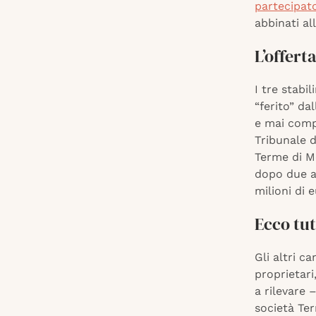
partecipato
abbinati al
L’offert
I tre stabi
“ferito” da
e mai comp
Tribunale d
Terme di M
dopo due a
milioni di 
Ecco tut
Gli altri c
proprietar
a rilevare 
società Ter