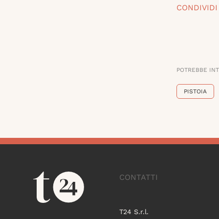
CONDIVIDI
POTREBBE IN
PISTOIA
CONTATTI
T24 S.r.l.