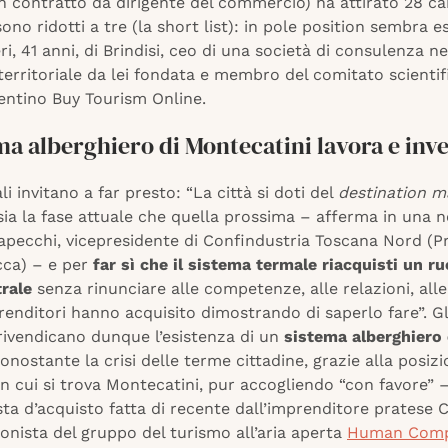
n contratto da dirigente del commercio) ha attirato 28 ca
sono ridotti a tre (la short list): in pole position sembra e
, 41 anni, di Brindisi, ceo di una società di consulenza ne
erritoriale da lei fondata e membro del comitato scientif
rentino Buy Tourism Online.
ema alberghiero di Montecatini lavora e inv
li invitano a far presto: “La città si doti del
destination 
ia la fase attuale che quella prossima – afferma in una 
pecchi, vicepresidente di Confindustria Toscana Nord (Pr
cca) – e per
far sì che il sistema termale riacquisti un ru
rale
senza rinunciare alle competenze, alle relazioni, alle
renditori hanno acquisito dimostrando di saperlo fare”. Gl
 rivendicano dunque l’esistenza di un
sistema alberghiero 
onostante la crisi delle terme cittadine, grazie alla posiz
in cui si trova Montecatini, pur accogliendo “con favore” 
ta d’acquisto fatta di recente dall’imprenditore pratese 
ionista del gruppo del turismo all’aria aperta
Human Com