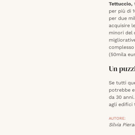
Tettuccio,
t
per più di 
per due mil
acquisire l
minori del 
migliorativ
complesso ‘
(50mila eur
Un puzzl
Se tutti qu
potrebbe e
da 30 anni.
agli edific
AUTORE:
Silvia Piera