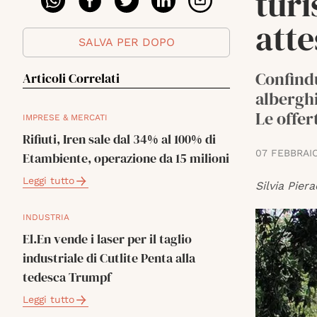
turi
atte
SALVA PER DOPO
Confind
Articoli Correlati
alberghi
Le offer
IMPRESE & MERCATI
Rifiuti, Iren sale dal 34% al 100% di
07 FEBBRAI
Etambiente, operazione da 15 milioni
Leggi tutto
Silvia Piera
INDUSTRIA
El.En vende i laser per il taglio
industriale di Cutlite Penta alla
tedesca Trumpf
Leggi tutto