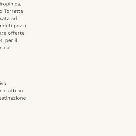
dropinica,
o Torretta
ssata ad
enduti pezzi
are offerte
, per il
sina’
ivo
cio atteso
destinazione