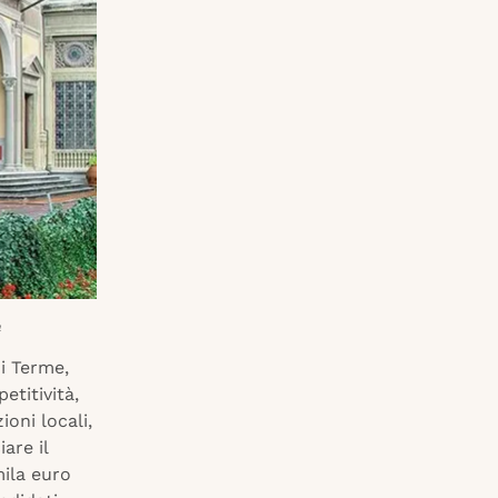
a
i Terme,
titività,
ioni locali,
iare il
mila euro