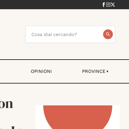
I
OPINIONI
PROVINCE
▾
ion