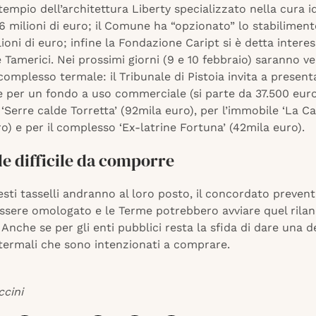
empio dell’architettura Liberty specializzato nella cura i
16 milioni di euro; il Comune ha “opzionato” lo stabiliment
ioni di euro; infine la Fondazione Caript si è detta intere
e Tamerici. Nei prossimi giorni (9 e 10 febbraio) saranno v
complesso termale: il Tribunale di Pistoia invita a present
e per un fondo a uso commerciale (si parte da 37.500 euro)
Serre calde Torretta’ (92mila euro), per l’immobile ‘La Ca
o) e per il complesso ‘Ex-latrine Fortuna’ (42mila euro).
e difficile da comporre
esti tasselli andranno al loro posto, il concordato prevent
ssere omologato e le Terme potrebbero avviare quel rilan
 Anche se per gli enti pubblici resta la sfida di dare una 
i termali che sono intenzionati a comprare.
ccini