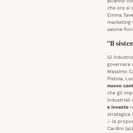
all’anno co
che ora si 
Emma Taveri
marketing t
salone fio
“Il sist
Gi industria
governare s
Massimo Ca
Pistoia, Lu
nuovo cent
che gli imp
industriali
e investe
n
strategica 
– la propos
Cardini (az