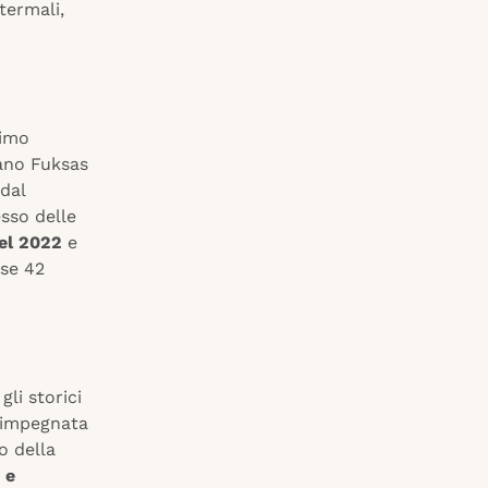
 termali,
timo
iano Fuksas
dal
esso delle
nel 2022
e
ase 42
gli storici
è impegnata
o della
 e