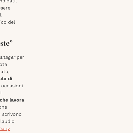
ndidati,
ssere
l
ico del
este”
manager
per
nota
ato,
olo di
 occasioni
i
che lavora
ione
– scrivono
Claudio
pany