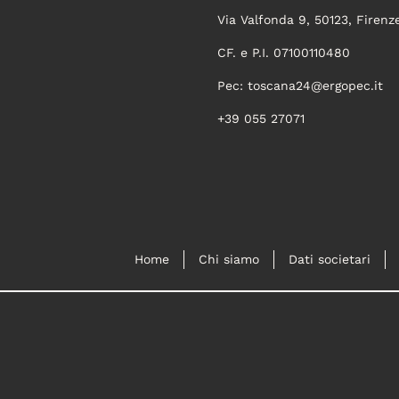
Via Valfonda 9, 50123, Firenz
CF. e P.I. 07100110480
Pec:
toscana24@ergopec.it
+39 055 27071
Home
Chi siamo
Dati societari