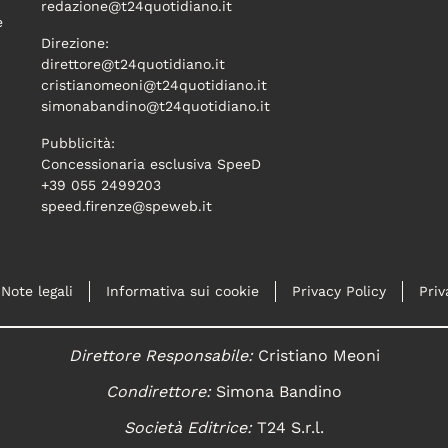
redazione@t24quotidiano.it
e
Direzione:
direttore@t24quotidiano.it
cristianomeoni@t24quotidiano.it
simonabandino@t24quotidiano.it
Pubblicità:
Concessionaria esclusiva SpeeD
+39 055 2499203
speed.firenze@speweb.it
Note legali
Informativa sui cookie
Privacy Policy
Priv
Direttore Responsabile:
Cristiano Meoni
Condirettore:
Simona Bandino
Società Editrice:
T24 S.r.l.