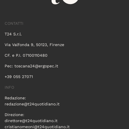
CONTATTI
T24 S.r.l.
Via Valfonda 9, 50123, Firenze
CF. e P.I. 07100110480
Pec:
toscana24@ergopec.it
+39 055 27071
INFO
Redazione:
redazione@t24quotidiano.it
Direzione:
direttore@t24quotidiano.it
cristianomeoni@t24quotidiano.it