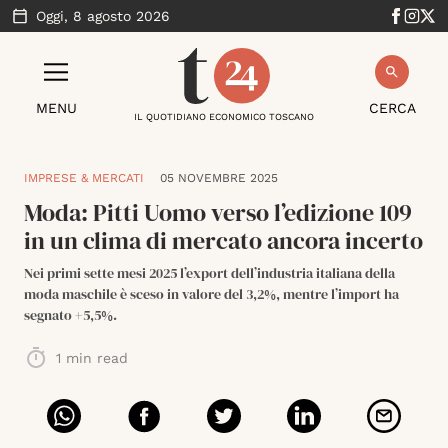
Oggi,
8 agosto 2026
MENU
CERCA
IL QUOTIDIANO ECONOMICO TOSCANO
IMPRESE & MERCATI
05 NOVEMBRE 2025
Moda: Pitti Uomo verso l’edizione 109
in un clima di mercato ancora incerto
Nei primi sette mesi 2025 l’export dell’industria italiana della
moda maschile è sceso in valore del 3,2%, mentre l’import ha
segnato +5,5%.
1
min read