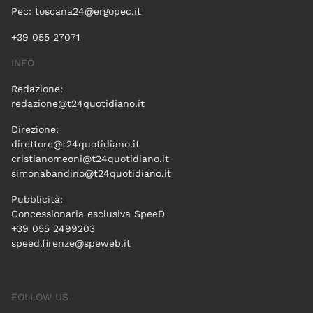
Pec:
toscana24@ergopec.it
+39 055 27071
INFO
Redazione:
redazione@t24quotidiano.it
Direzione:
direttore@t24quotidiano.it
cristianomeoni@t24quotidiano.it
simonabandino@t24quotidiano.it
Pubblicità:
Concessionaria esclusiva SpeeD
+39 055 2499203
speed.firenze@speweb.it
FOLLOW US