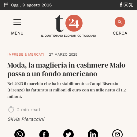
Oggi,
9 agosto 2026
MENU
CERCA
IL QUOTIDIANO ECONOMICO TOSCANO
IMPRESE & MERCATI
27 MARZO 2025
Moda, la maglieria in cashmere Malo
passa a un fondo americano
Nel 2023 il marchio che ha lo stabilimento a Campi Bisenzio
(Firenze) ha fatturato 11 milioni di euro con un utile netto di 1,2
milioni.
2
min read
Silvia Pieraccini