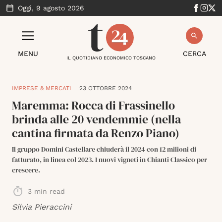
Oggi,
9 agosto 2026
MENU
CERCA
IL QUOTIDIANO ECONOMICO TOSCANO
IMPRESE & MERCATI
23 OTTOBRE 2024
Maremma: Rocca di Frassinello
brinda alle 20 vendemmie (nella
cantina firmata da Renzo Piano)
Il gruppo Domini Castellare chiuderà il 2024 con 12 milioni di
fatturato, in linea col 2023. I nuovi vigneti in Chianti Classico per
crescere.
3
min read
Silvia Pieraccini