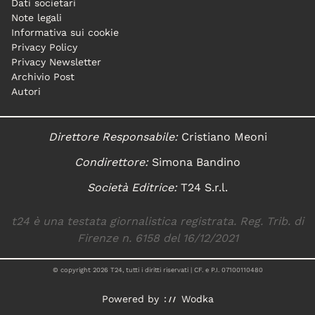
Dati societari
Note legali
Informativa sui cookie
Privacy Policy
Privacy Newsletter
Archivio Post
Autori
Direttore Responsabile:
Cristiano Meoni
Condirettore:
Simona Bandino
Società Editrice:
T24 S.r.l.
t24 è una testata giornalistica registrata. Reg. Trib. di
Firenze n. 6158 del 16/12/2021
© copyright
2026
T24, tutti i diritti riservati | CF. e P.I. 07100110480
Powered by
Wodka