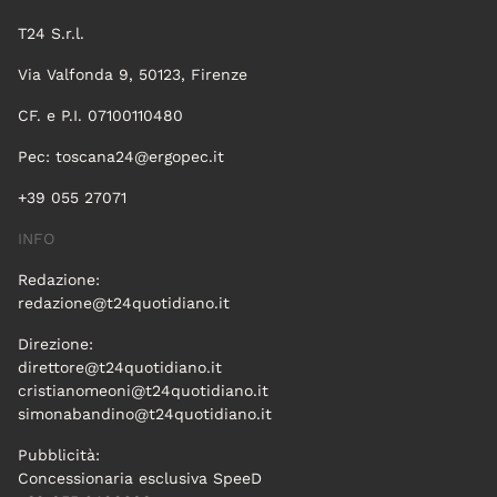
T24 S.r.l.
Via Valfonda 9, 50123, Firenze
CF. e P.I. 07100110480
Pec:
toscana24@ergopec.it
+39 055 27071
INFO
Redazione:
redazione@t24quotidiano.it
Direzione:
direttore@t24quotidiano.it
cristianomeoni@t24quotidiano.it
simonabandino@t24quotidiano.it
Pubblicità:
Concessionaria esclusiva SpeeD