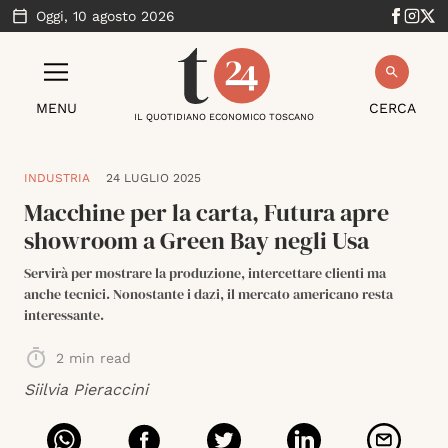
Oggi,
10 agosto 2026
MENU
CERCA
IL QUOTIDIANO ECONOMICO TOSCANO
INDUSTRIA
24 LUGLIO 2025
Macchine per la carta, Futura apre
showroom a Green Bay negli Usa
Servirà per mostrare la produzione, intercettare clienti ma
anche tecnici. Nonostante i dazi, il mercato americano resta
interessante.
2
min read
Siilvia Pieraccini