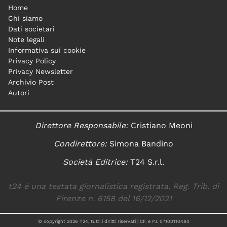
Home
Chi siamo
Dati societari
Note legali
Informativa sui cookie
Privacy Policy
Privacy Newsletter
Archivio Post
Autori
Direttore Responsabile:
Cristiano Meoni
Condirettore:
Simona Bandino
Società Editrice:
T24 S.r.l.
t24 è una testata giornalistica registrata. Reg. Trib. di
Firenze n. 6158 del 16/12/2021
© copyright
2026
T24, tutti i diritti riservati | CF. e P.I. 07100110480