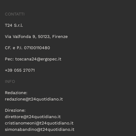
CONTATTI
T24 S.r.l.
Via Valfonda 9, 50123, Firenze
CF. e P.I. 07100110480
Pec:
toscana24@ergopec.it
+39 055 27071
INFO
Redazione:
redazione@t24quotidiano.it
Direzione:
direttore@t24quotidiano.it
cristianomeoni@t24quotidiano.it
simonabandino@t24quotidiano.it