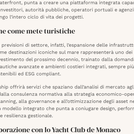
aterfront, punta a creare una piattaforma integrata capa
investitori, autorità pubbliche, operatori portuali e agenzi
go l’intero ciclo di vita dei progetti.
ne come mete turistiche
previsioni di settore, infatti, l’espansione delle infrastrut
me destinazioni iconiche sul mare rappresenterà uno dei 
nvestimento del prossimo decennio, trainato dalla domand
autiche avanzate e ambienti costieri integrati, sempre più
tenibili ed ESG compliant.
hip offrirà servizi che spaziano dall’analisi di mercato agli
, dalla consulenza normativa alla strategia economico-oper
anning, alla governance e all’ottimizzazione degli asset n
n modello integrato che punta a coniugare design, perfo
 e resilienza gestionale.
aborazione con lo Yacht Club de Monaco