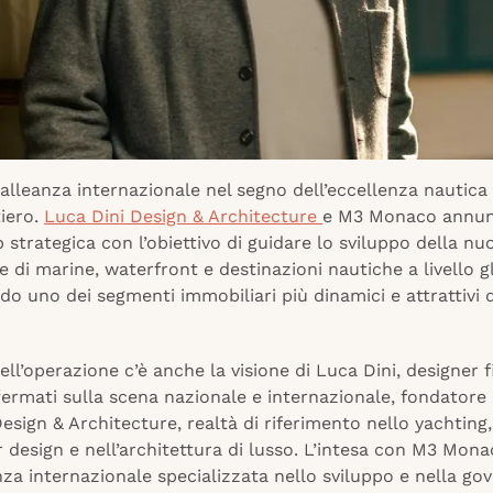
lleanza internazionale nel segno dell’eccellenza nautica 
tiero.
Luca Dini Design & Architecture
e M3 Monaco annun
 strategica con l’obiettivo di guidare lo sviluppo della nu
 di marine, waterfront e destinazioni nautiche a livello g
do uno dei segmenti immobiliari più dinamici e attrattivi 
ell’operazione c’è anche la visione di Luca Dini, designer 
ffermati sulla scena nazionale e internazionale, fondatore 
esign & Architecture, realtà di riferimento nello yachting,
or design e nell’architettura di lusso. L’intesa con M3 Mona
za internazionale specializzata nello sviluppo e nella go