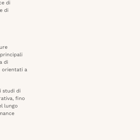
ce di
e di
ture
principali
a di
 orientati a
 studi di
ativa, fino
el lungo
rmance