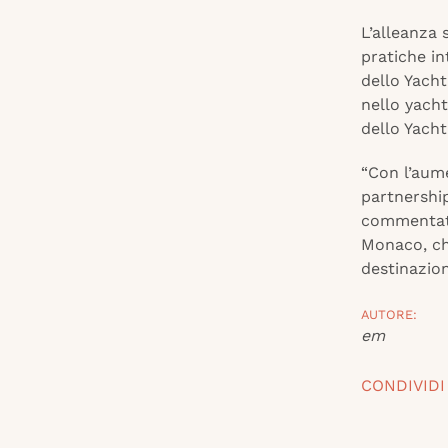
L’alleanza 
pratiche in
dello Yach
nello yacht
dello Yach
“Con l’aume
partnership
commentato
Monaco, che
destinazion
AUTORE:
em
CONDIVIDI