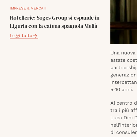
IMPRESE & MERCATI
Hotellerie: Soges Group si espande in
Liguria con la catena spagnola Melià
Leggi tutto
Una nuova a
estate cos
partnership
generazione
intercettan
5-10 anni.
Al centro d
tra i più a
Luca Dini D
nell’interi
di consulen