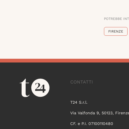
POTREBBE IN
FIRENZE
CONTATTI
T24 S.r.l.
Via Valfonda 9, 50123, Firenz
CF. e P.I. 07100110480