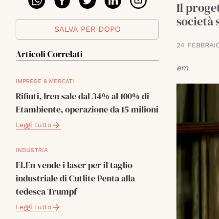
Il proge
società 
SALVA PER DOPO
24 FEBBRAI
Articoli Correlati
em
IMPRESE & MERCATI
Rifiuti, Iren sale dal 34% al 100% di
Etambiente, operazione da 15 milioni
Leggi tutto
INDUSTRIA
El.En vende i laser per il taglio
industriale di Cutlite Penta alla
tedesca Trumpf
Leggi tutto