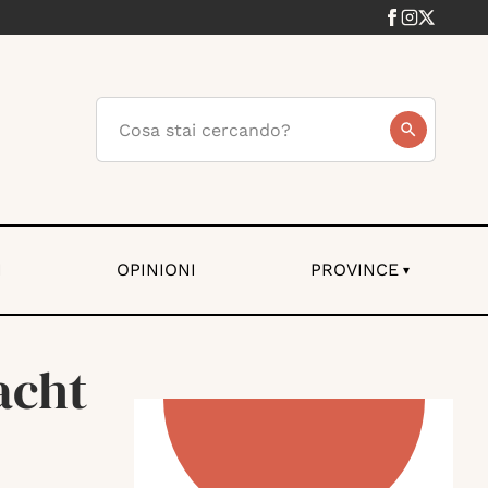
I
OPINIONI
PROVINCE
▾
acht