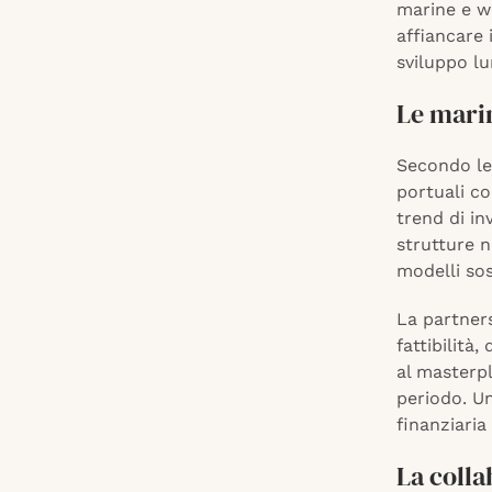
marine e w
affiancare 
sviluppo lun
Le mari
Secondo le 
portuali co
trend di i
strutture n
modelli sos
La partners
fattibilità
al masterpl
periodo. U
finanziaria
La coll