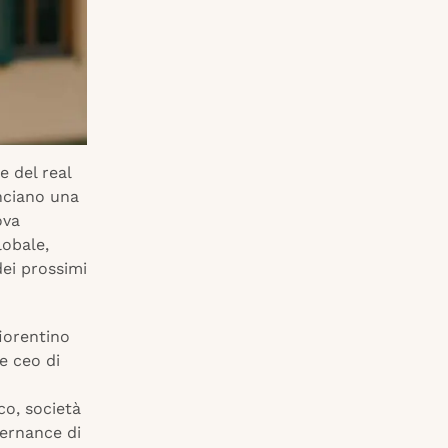
e del real
ciano una
ova
lobale,
dei prossimi
fiorentino
e ceo di
co, società
vernance di