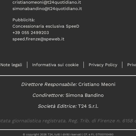
cristianomeoni@t24quotidiano.it
simonabandino@t24quotidiano.it
Pubblicità:
Concessionaria esclusiva SpeeD
+39 055 2499203
speed.firenze@speweb.it
Note legali
Informativa sui cookie
Privacy Policy
Priv
Direttore Responsabile:
Cristiano Meoni
Condirettore:
Simona Bandino
Società Editrice:
T24 S.r.l.
tata giornalistica registrata. Reg. Trib. di Firenze n. 6158 
© copyright
2026
T24, tutti i diritti riservati | CF. e P.I. 07100110480