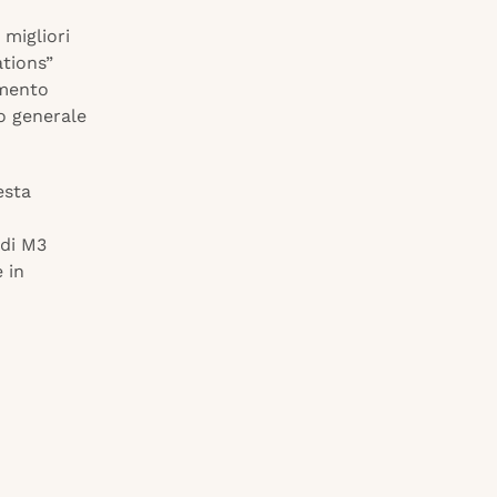
 migliori
ations”
imento
io generale
esta
 di M3
 in