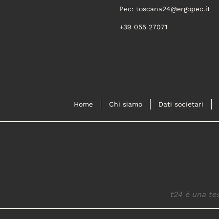
Pec:
toscana24@ergopec.it
+39 055 27071
Home
Chi siamo
Dati societari
t24 è una tes