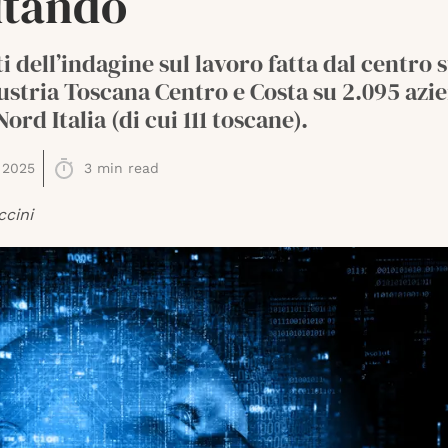
utando
ati dell’indagine sul lavoro fatta dal centro 
stria Toscana Centro e Costa su 2.095 azi
ord Italia (di cui 111 toscane).
 2025
3
min read
ccini