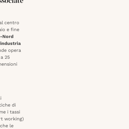
ssociate
al centro
io e fine
o-Nord
findustria
ende opera
 a 25
mensioni
i
tiche di
e i tassi
rt working)
nche le