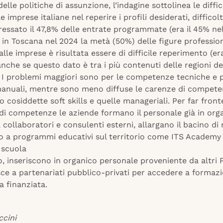
delle politiche di assunzione, l’indagine sottolinea le diffi
e imprese italiane nel reperire i profili desiderati, difficol
essato il 47,8% delle entrate programmate (era il 45% nel
 in Toscana nel 2024 la metà (50%) delle figure profession
alle imprese è risultata essere di difficile reperimento (er
anche se questo dato è tra i più contenuti delle regioni d
. I problemi maggiori sono per le competenze tecniche e p
anuali, mentre sono meno diffuse le carenze di competenz
 o cosiddette soft skills e quelle manageriali. Per far front
i competenze le aziende formano il personale già in orga
 collaboratori e consulenti esterni, allargano il bacino di 
o a programmi educativi sul territorio come ITS Academy
 scuola
, inseriscono in organico personale proveniente da altri P
sce a partenariati pubblico-privati per accedere a formaz
ca finanziata.
ccini