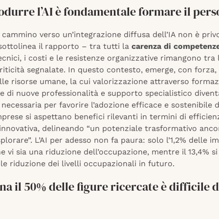
odurre l’AI è fondamentale formare il pers
il cammino verso un’integrazione diffusa dell’IA non è priv
sottolinea il rapporto – tra tutti la
carenza di competenze
cnici, i costi e le resistenze organizzative rimangono tra 
criticità segnalate. In questo contesto, emerge, con forza, 
lle risorse umane, la cui valorizzazione attraverso formaz
e di nuove professionalità e supporto specialistico diven
necessaria per favorire l’adozione efficace e sostenibile de
imprese si aspettano benefici rilevanti in termini di efficien
innovativa, delineando “un potenziale trasformativo anco
plorare”. L’AI per adesso non fa paura: solo l’1,2% delle i
e vi sia una riduzione dell’occupazione, mentre il 13,4% s
le riduzione dei livelli occupazionali in futuro.
na il 50% delle figure ricercate è difficile 