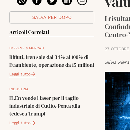
val
I risult
SALVA PER DOPO
Confindu
Articoli Correlati
Centro-N
IMPRESE & MERCATI
27 OTTOBRE
Rifiuti, Iren sale dal 34% al 100% di
Silvia Piera
Etambiente, operazione da 15 milioni
Leggi tutto
INDUSTRIA
El.En vende i laser per il taglio
industriale di Cutlite Penta alla
tedesca Trumpf
Leggi tutto