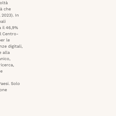
coltà
tà che
 2023). In
ali
a il 46,9%
el Centro-
er le
e digitali,
e alla
nico,
ricerca,
 e
aesi. Solo
ione