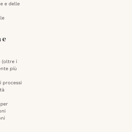
ne e delle
le
 e
(oltre i
ente più
i processi
ità
 per
oni
oni