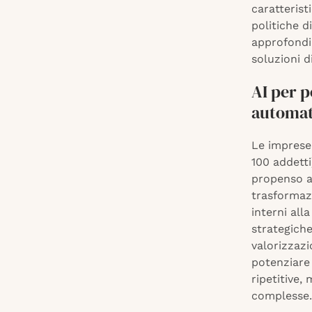
caratterist
politiche d
approfondim
soluzioni di
AI per p
automati
Le imprese 
100 addetti
propenso a 
trasformazi
interni all
strategiche
valorizzazi
potenziare 
ripetitive,
complesse.