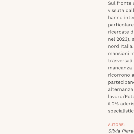
Sul fronte 
vissuta dall
hanno inter
particolare
ricercate d
nel 2023), 
nord Italia
mansioni m
trasversali
mancanza d
ricorrono a
partecipan
alternanza
lavoro/Pcto
il 2% aderi
specialisti
AUTORE:
Silvia Piera