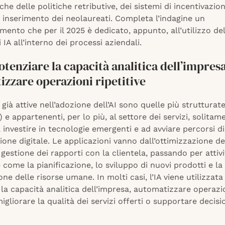
iche delle politiche retributive, dei sistemi di incentivazio
i inserimento dei neolaureati. Completa l’indagine un
ento che per il 2025 è dedicato, appunto, all’utilizzo del
 IA all’interno dei processi aziendali.
otenziare la capacità analitica dell’impresa
zzare operazioni ripetitive
già attive nell’adozione dell’AI sono quelle più strutturate 
) e appartenenti, per lo più, al settore dei servizi, solitam
investire in tecnologie emergenti e ad avviare percorsi di
one digitale. Le applicazioni vanno dall’ottimizzazione de
a gestione dei rapporti con la clientela, passando per attiv
 come la pianificazione, lo sviluppo di nuovi prodotti e la
one delle risorse umane. In molti casi, l’IA viene utilizzata
la capacità analitica dell’impresa, automatizzare operazi
 migliorare la qualità dei servizi offerti o supportare decisi