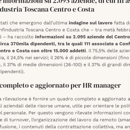
 informazioni su 2.095 aziende, di cui 111 a
dustria Toscana Centro e Costa
ltati che emergono dall’ultima
indagine sul lavoro
fatta d
onfindustria Toscana Centro e Costa che – tra metà febbra
 – ha raccolto
informazioni su 2.095 aziende del Centr
circa 370mila dipendenti, tra le quali 111 associate a Con
ntro e Costa con oltre 15.000 addetti
. Il 75,5% delle azi
ia, il 24,5% nei servizi; il 26% è di piccole dimensioni (fino
, il 37% di medie dimensioni (26-100) e il 37% di grandi di
dipendenti).
completo e aggiornato per HR manager
a rilevazione è fornire un quadro completo e aggiornato a
i aziendali delle risorse umane, utile per orientare le poli
l personale. Per questo vengono rilevate informazioni com
e di turnover, l’organizzazione del lavoro da remoto (sma
ffusione, i contenuti della contrattazione collettiva, ma a