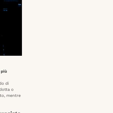
 più
do di
dotta o
nto, mentre