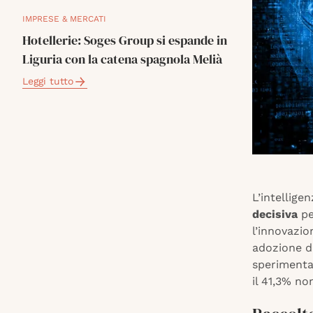
IMPRESE & MERCATI
Hotellerie: Soges Group si espande in
Liguria con la catena spagnola Melià
Leggi tutto
L’intellige
decisiva
pe
l’innovazio
adozione da
sperimenta
il 41,3% no