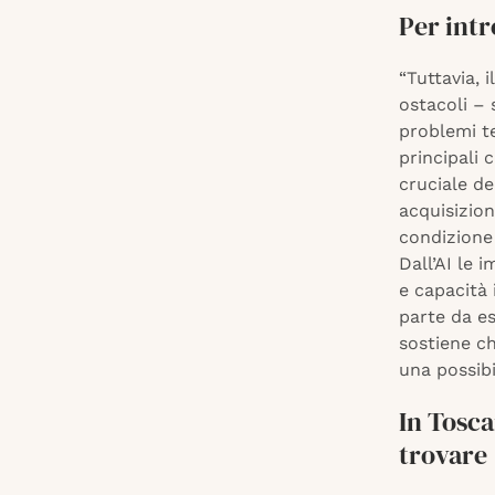
Per intr
“Tuttavia, 
ostacoli – 
problemi te
principali 
cruciale de
acquisizion
condizione 
Dall’AI le 
e capacità 
parte da es
sostiene ch
una possibi
In Tosca
trovare