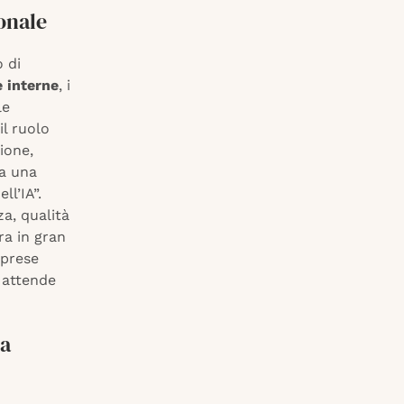
onale
o di
 interne
, i
le
il ruolo
ione,
ta una
ll’IA”.
za, qualità
ra in gran
mprese
i attende
da