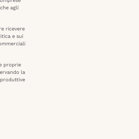
 comprese
che agli
re ricevere
tica e sui
 commerciali
le proprie
servando la
 produttive