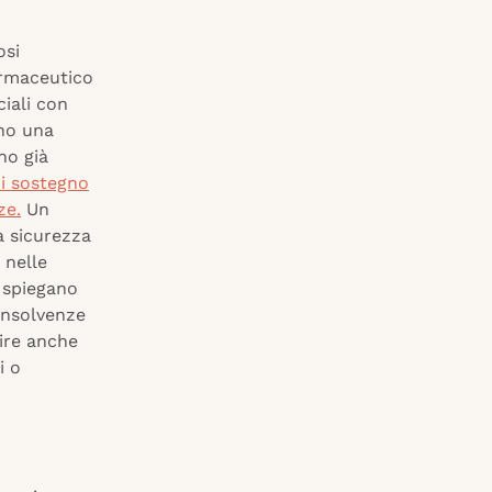
osi
armaceutico
iali con
ano una
no già
di sostegno
ze.
Un
a sicurezza
 nelle
, spiegano
 insolvenze
nire anche
i o