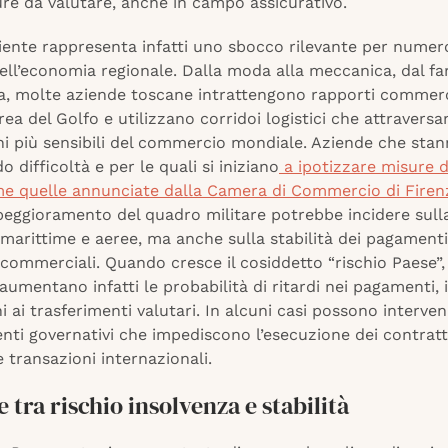
re da valutare, anche in campo assicurativo.
iente rappresenta infatti uno sbocco rilevante per numer
ell’economia regionale. Dalla moda alla meccanica, dal f
ca, molte aziende toscane intrattengono rapporti commerc
area del Golfo e utilizzano corridoi logistici che attravers
ni più sensibili del commercio mondiale. Aziende che stan
o difficoltà e per le quali si iniziano
a ipotizzare misure 
e quelle annunciate dalla Camera di Commercio di Firen
peggioramento del quadro militare potrebbe incidere sull
 marittime e aeree, ma anche sulla stabilità dei pagamenti
commerciali. Quando cresce il cosiddetto “rischio Paese”
, aumentano infatti le probabilità di ritardi nei pagamenti,
ni ai trasferimenti valutari. In alcuni casi possono interve
nti governativi che impediscono l’esecuzione dei contratt
 transazioni internazionali.
e tra rischio insolvenza e stabilità