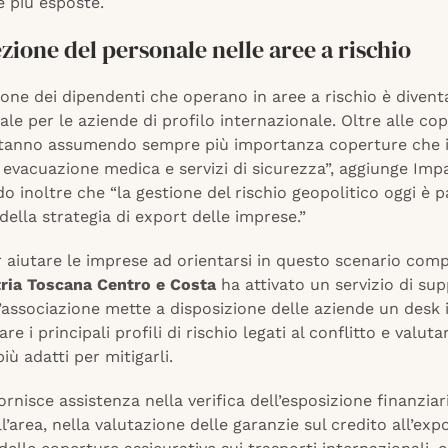
e più esposte.
zione del personale nelle aree a rischio
one dei dipendenti che operano in aree a rischio è divent
le per le aziende di profilo internazionale. Oltre alle co
 stanno assumendo sempre più importanza coperture che 
 evacuazione medica e servizi di sicurezza”, aggiunge Imp
o inoltre che “la gestione del rischio geopolitico oggi è p
della strategia di export delle imprese.”
 aiutare le imprese ad orientarsi in questo scenario comp
ria Toscana Centro e Costa
ha attivato un servizio di su
’associazione mette a disposizione delle aziende un desk
re i principali profili di rischio legati al conflitto e valutar
iù adatti per mitigarli.
 fornisce assistenza nella verifica dell’esposizione finanziar
l’area, nella valutazione delle garanzie sul credito all’exp