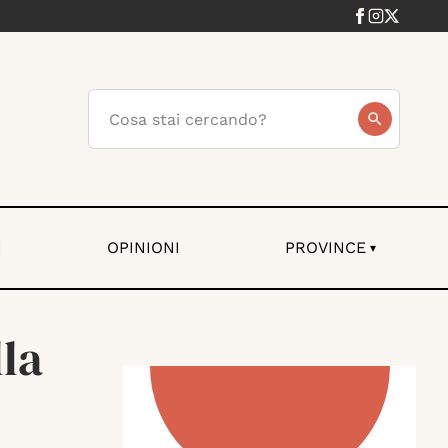
I
OPINIONI
PROVINCE
▾
lla