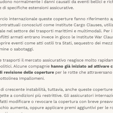
cludono normalmente i danni causati da eventi bellici e ri
ne di specifiche estensioni assicurative.
cio internazionale queste coperture fanno riferimento ag
ntrattuali conosciuti come Institute Cargo Clauses, utiliz
bale nel settore dei trasporti marittimi e multimodali. Per i
nflitti armati entrano invece in gioco le Institute War Clau
rire eventi come atti ostili tra Stati, sequestro dei mezzi
 mine o sabotaggi.
e trasporti il mercato assicurativo reagisce molto rapida
olitici. Alcune compagnie
hanno già iniziato ad attivare c
di revisione delle coperture
per le rotte che attraversano 
 sottolinea Impallomeni.
 di crescente instabilità, tuttavia, anche queste copertur
ette a condizioni più restrittive. Gli assicuratori internazi
atti modificare o revocare la copertura con breve preavvi
rischio aumenta, oppure applicare premi aggiuntivi per le r