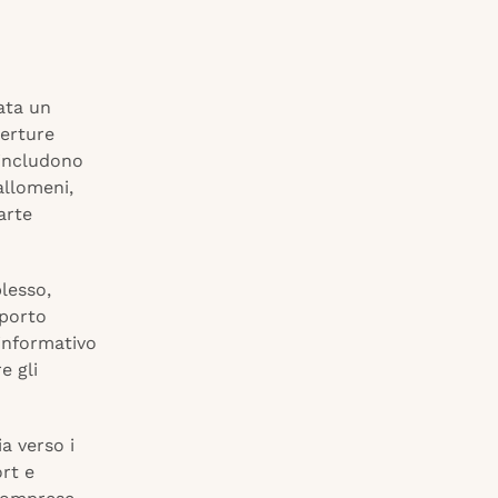
ata un
perture
includono
allomeni,
arte
lesso,
pporto
 informativo
e gli
ia verso i
ort e