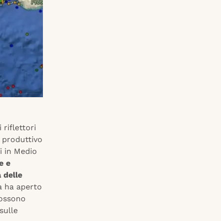
 riflettori
a produttivo
i in Medio
e e
 delle
a ha aperto
possono
sulle