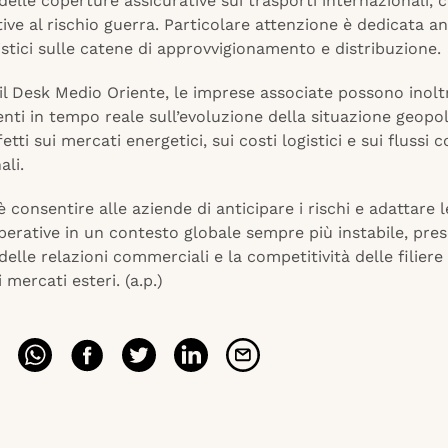
i delle coperture assicurative sui trasporti internazionali,
tive al rischio guerra. Particolare attenzione è dedicata an
istici sulle catene di approvvigionamento e distribuzione.
il Desk Medio Oriente, le imprese associate possono inolt
ti in tempo reale sull’evoluzione della situazione geopoli
fetti sui mercati energetici, sui costi logistici e sui flussi
ali.
 è consentire alle aziende di anticipare i rischi e adattare 
perative in un contesto globale sempre più instabile, pre
delle relazioni commerciali e la competitività delle filiere
 mercati esteri. (a.p.)