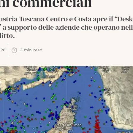
chi commerciali
stria Toscana Centro e Costa apre il “Des
 a supporto delle aziende che operano nell
litto.
026
3
min read