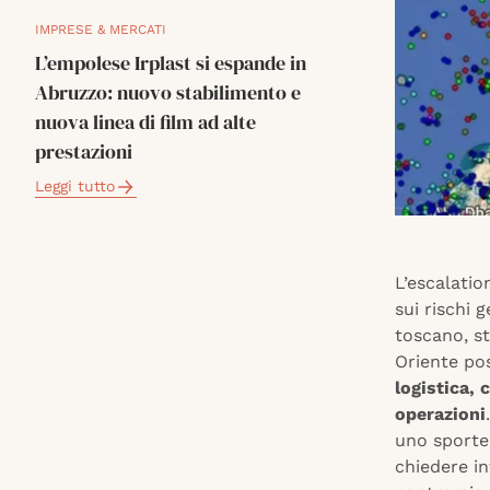
IMPRESE & MERCATI
L’empolese Irplast si espande in
Abruzzo: nuovo stabilimento e
nuova linea di film ad alte
prestazioni
Leggi tutto
L’escalation
sui rischi 
toscano, st
Oriente po
logistica, 
operazioni
uno sporte
chiedere in