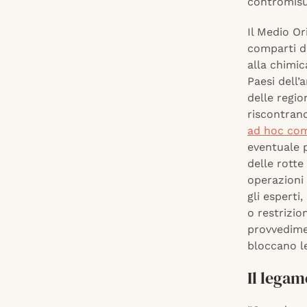
contromisu
Il Medio Or
comparti d
alla chimi
Paesi dell’
delle regio
riscontrand
ad hoc com
eventuale 
delle rotte
operazioni 
gli esperti
o restrizio
provvedime
bloccano le
Il legam