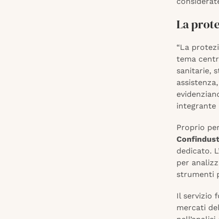
considerat
La prote
“La protezi
tema centra
sanitarie,
assistenza,
evidenziand
integrante 
Proprio per
Confindust
dedicato. L
per analizza
strumenti p
Il servizio
mercati del