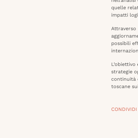
nell’analis
quelle rela
impatti log
Attraverso 
aggiornamen
possibili ef
internazion
L’obiettivo
strategie o
continuità 
toscane sui
CONDIVIDI