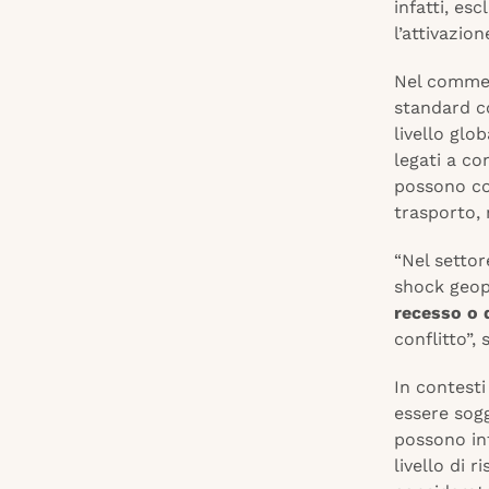
infatti, es
l’attivazio
Nel commer
standard co
livello glo
legati a co
possono cop
trasporto,
“Nel settor
shock geop
recesso o 
conflitto”,
In contesti
essere sogg
possono inf
livello di 