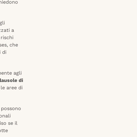
chiedono
li
zati a
 rischi
ses, che
 di
mente agli
lausole di
le aree di
e possono
onali
so se il
otte