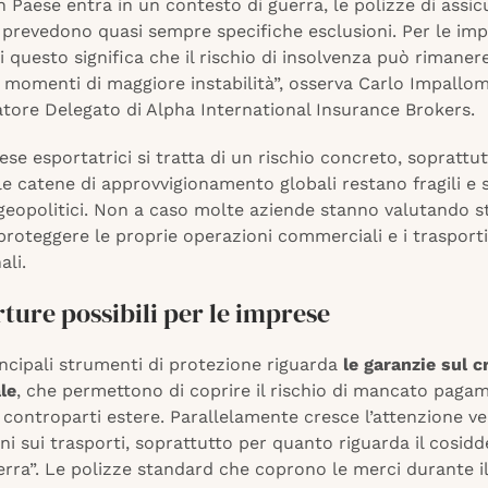
Paese entra in un contesto di guerra, le polizze di assi
 prevedono quasi sempre specifiche esclusioni. Per le im
i questo significa che il rischio di insolvenza può rimane
 momenti di maggiore instabilità”, osserva Carlo Impallom
tore Delegato di Alpha International Insurance Brokers.
ese esportatrici si tratta di un rischio concreto, soprattu
 le catene di approvvigionamento globali restano fragili e s
 geopolitici. Non a caso molte aziende stanno valutando s
proteggere le proprie operazioni commerciali e i trasporti
ali.
ture possibili per le imprese
ncipali strumenti di protezione riguarda
le garanzie sul c
le
, che permettono di coprire il rischio di mancato paga
 controparti estere. Parallelamente cresce l’attenzione ve
ni sui trasporti, soprattutto per quanto riguarda il cosidd
erra”. Le polizze standard che coprono le merci durante il