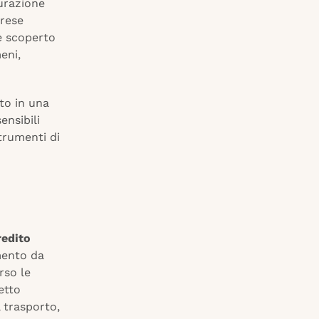
curazione
prese
re scoperto
eni,
tto in una
ensibili
trumenti di
redito
mento da
rso le
etto
 trasporto,