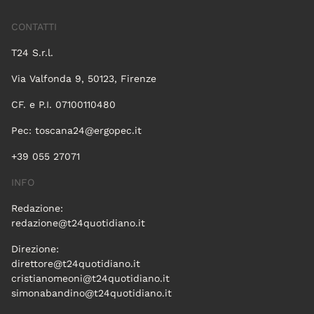
CONTATTI
T24 S.r.l.
Via Valfonda 9, 50123, Firenze
CF. e P.I. 07100110480
Pec:
toscana24@ergopec.it
+39 055 27071
INFO
Redazione:
redazione@t24quotidiano.it
Direzione:
direttore@t24quotidiano.it
cristianomeoni@t24quotidiano.it
simonabandino@t24quotidiano.it