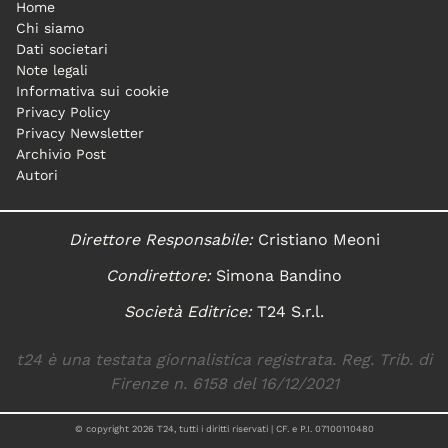
Home
Chi siamo
Dati societari
Note legali
Informativa sui cookie
Privacy Policy
Privacy Newsletter
Archivio Post
Autori
Direttore Responsabile:
Cristiano Meoni
Condirettore:
Simona Bandino
Società Editrice:
T24 S.r.l.
t24 è una testata giornalistica registrata. Reg. Trib. di
Firenze n. 6158 del 16/12/2021
© copyright
2026
T24, tutti i diritti riservati | CF. e P.I. 07100110480