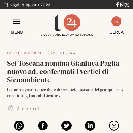
Oggi,
8 agosto 2026
MENU
CERCA
IL QUOTIDIANO ECONOMICO TOSCANO
IMPRESE & MERCATI
28 APRILE 2026
Sei Toscana nomina Gianluca Paglia
nuovo ad, confermati i vertici di
Sienambiente
La nuova governance delle due società toscane del gruppo Iren:
ecco tutti gli amministratori.
2
min read