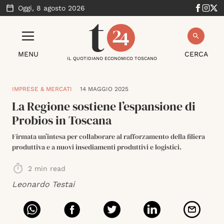
Oggi,
8 agosto 2026
MENU
CERCA
IL QUOTIDIANO ECONOMICO TOSCANO
IMPRESE & MERCATI
14 MAGGIO 2025
La Regione sostiene l’espansione di
Probios in Toscana
Firmata un’intesa per collaborare al rafforzamento della filiera
produttiva e a nuovi insediamenti produttivi e logistici.
2
min read
Leonardo Testai