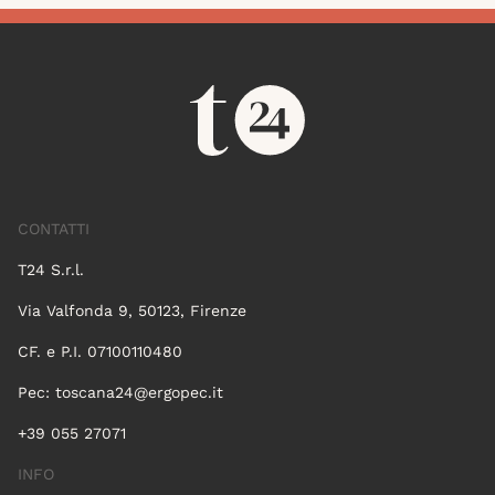
CONTATTI
T24 S.r.l.
Via Valfonda 9, 50123, Firenze
CF. e P.I. 07100110480
Pec:
toscana24@ergopec.it
+39 055 27071
INFO