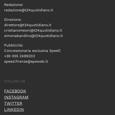
Redazione:
redazione@t24quotidiano.it
Direzione:
direttore@t24quotidiano.it
cristianomeoni@t24quotidiano.it
simonabandino@t24quotidiano.it
Pubblicità:
Concessionaria esclusiva SpeeD
+39 055 2499203
speed.firenze@speweb.it
FOLLOW US
FACEBOOK
INSTAGRAM
TWITTER
LINKEDIN