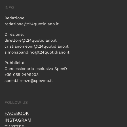
INFO
Redazione:
redazione@t24quotidiano.it
Direzione:
direttore@t24quotidiano.it
cristianomeoni@t24quotidiano.it
simonabandino@t24quotidiano.it
Pubblicità:
Concessionaria esclusiva SpeeD
+39 055 2499203
speed.firenze@speweb.it
FOLLOW US
FACEBOOK
INSTAGRAM
TWITTER