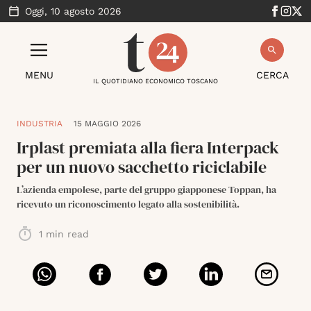
Oggi,
10 agosto 2026
MENU
CERCA
IL QUOTIDIANO ECONOMICO TOSCANO
INDUSTRIA
15 MAGGIO 2026
Irplast premiata alla fiera Interpack
per un nuovo sacchetto riciclabile
L’azienda empolese, parte del gruppo giapponese Toppan, ha
ricevuto un riconoscimento legato alla sostenibilità.
1
min read