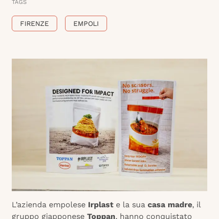
TAGS
FIRENZE
EMPOLI
L’azienda empolese
Irplast
e la sua
casa madre
, il
gruppo giapponese
Toppan
, hanno conquistato