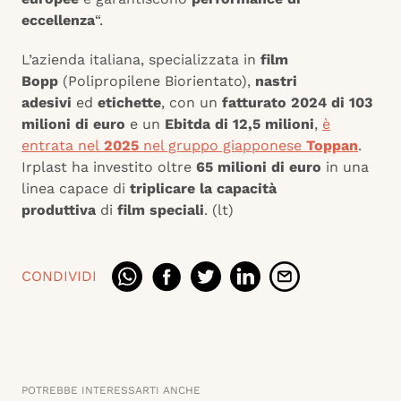
eccellenza
“.
L’azienda italiana, specializzata in
film
Bopp
(Polipropilene Biorientato),
nastri
adesivi
ed
etichette
, con un
fatturato 2024 di 103
milioni di euro
e un
Ebitda di 12,5 milioni
,
è
entrata nel
2025
nel gruppo giapponese
Toppan
.
Irplast ha investito oltre
65 milioni di euro
in una
linea capace di
triplicare la capacità
produttiva
di
film speciali
. (lt)
CONDIVIDI
POTREBBE INTERESSARTI ANCHE