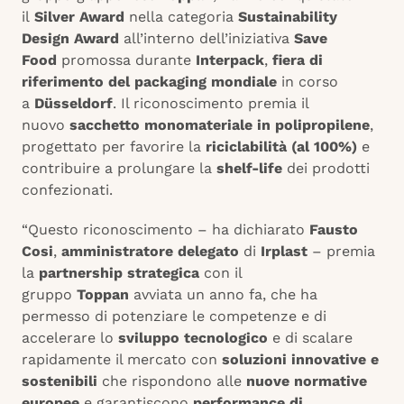
il
Silver Award
nella categoria
Sustainability
Design Award
all’interno dell’iniziativa
Save
Food
promossa durante
Interpack
,
fiera di
riferimento del packaging mondiale
in corso
a
Düsseldorf
. Il riconoscimento premia il
nuovo
sacchetto monomateriale in polipropilene
,
progettato per favorire la
riciclabilità (al 100%)
e
contribuire a prolungare la
shelf-life
dei prodotti
confezionati.
“Questo riconoscimento – ha dichiarato
Fausto
Cosi
,
amministratore delegato
di
Irplast
– premia
la
partnership strategica
con il
gruppo
Toppan
avviata un anno fa, che ha
permesso di potenziare le competenze e di
accelerare lo
sviluppo tecnologico
e di scalare
rapidamente il mercato con
soluzioni innovative e
sostenibili
che rispondono alle
nuove normative
europee
e garantiscono
performance di