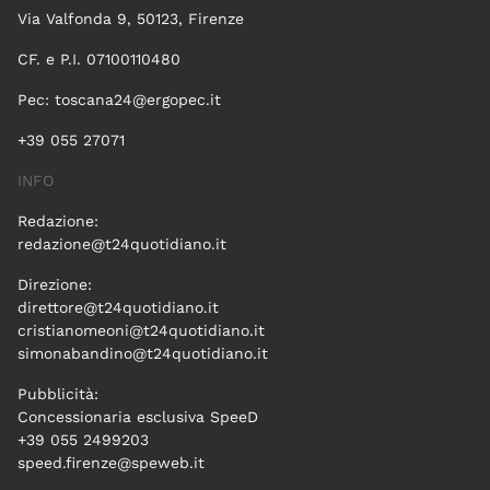
Via Valfonda 9, 50123, Firenze
CF. e P.I. 07100110480
Pec:
toscana24@ergopec.it
+39 055 27071
INFO
Redazione:
redazione@t24quotidiano.it
Direzione:
direttore@t24quotidiano.it
cristianomeoni@t24quotidiano.it
simonabandino@t24quotidiano.it
Pubblicità:
Concessionaria esclusiva SpeeD
+39 055 2499203
speed.firenze@speweb.it