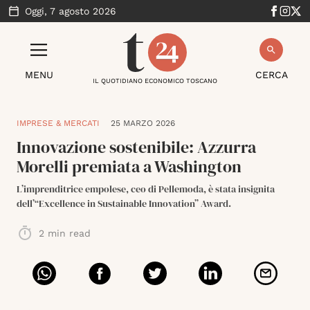
Oggi,
7 agosto 2026
MENU
CERCA
IL QUOTIDIANO ECONOMICO TOSCANO
IMPRESE & MERCATI
25 MARZO 2026
Innovazione sostenibile: Azzurra
Morelli premiata a Washington
L’imprenditrice empolese, ceo di Pellemoda, è stata insignita
dell’“Excellence in Sustainable Innovation” Award.
2
min read