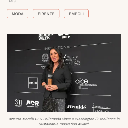
TAGS
MODA
FIRENZE
EMPOLI
Azzurra Morelli CEO Pellemoda vince a Washington l'Excellence in
Sustainable Innovation Award.