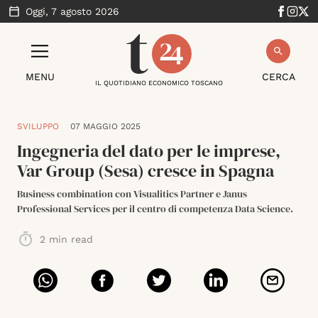
Oggi,
7 agosto 2026
MENU
CERCA
IL QUOTIDIANO ECONOMICO TOSCANO
SVILUPPO
07 MAGGIO 2025
Ingegneria del dato per le imprese,
Var Group (Sesa) cresce in Spagna
Business combination con Visualitics Partner e Janus
Professional Services per il centro di competenza Data Science.
2
min read