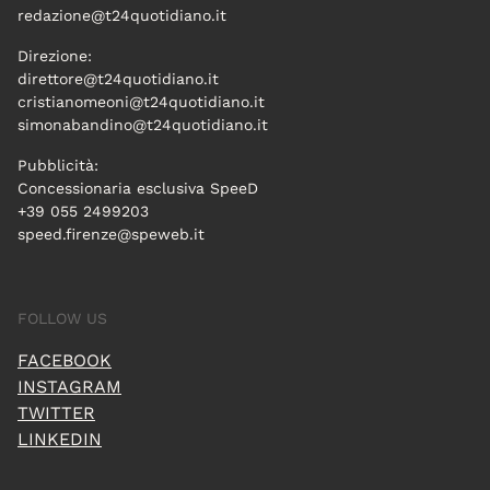
redazione@t24quotidiano.it
Direzione:
direttore@t24quotidiano.it
cristianomeoni@t24quotidiano.it
simonabandino@t24quotidiano.it
Pubblicità:
Concessionaria esclusiva SpeeD
+39 055 2499203
speed.firenze@speweb.it
FOLLOW US
FACEBOOK
INSTAGRAM
TWITTER
LINKEDIN