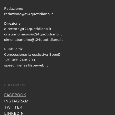
Redazione:
redazione@t24quotidiano.it
Direzione:
direttore@t24quotidiano.it
cristianomeoni@t24quotidiano.it
simonabandino@t24quotidiano.it
Pubblicità:
Concessionaria esclusiva SpeeD
+39 055 2499203
speed.firenze@speweb.it
FOLLOW US
FACEBOOK
INSTAGRAM
TWITTER
LINKEDIN