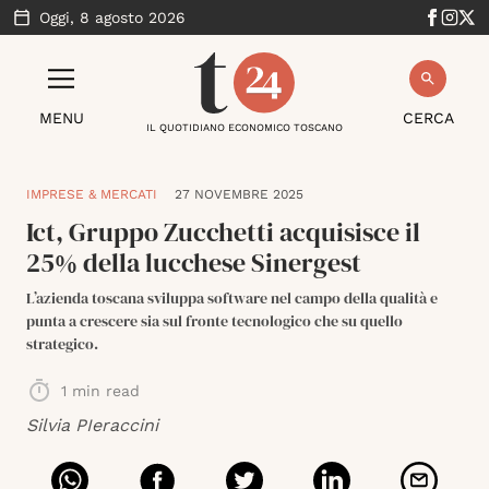
Oggi,
8 agosto 2026
MENU
CERCA
IL QUOTIDIANO ECONOMICO TOSCANO
IMPRESE & MERCATI
27 NOVEMBRE 2025
Ict, Gruppo Zucchetti acquisisce il
25% della lucchese Sinergest
L’azienda toscana sviluppa software nel campo della qualità e
punta a crescere sia sul fronte tecnologico che su quello
strategico.
1
min read
Silvia PIeraccini